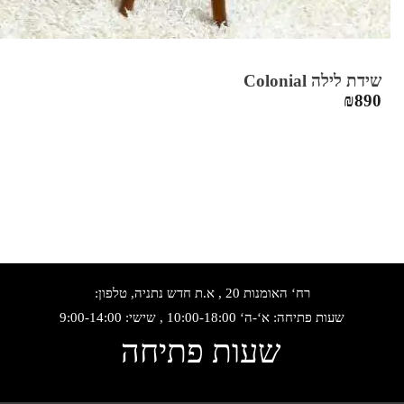
שידת לילה Colonial
₪
890
רח‘ האומנות 20 , א.ת חדש נתניה, טלפון:
שעות פתיחה: א‘-ה‘ 10:00-18:00 , שישי: 9:00-14:00
שעות פתיחה