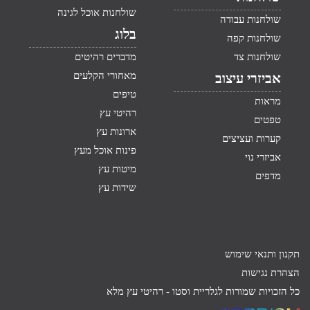
שולחנות אוכל לגינה
שולחנות עבודה
בלוג
שולחנות קפה
שולחנות צד
מדברים רהיטים
מאחורי הקלעים
אביזרי עיצוב
טיפים
מראות
רהיטי עץ
טפטים
ארונות עץ
קערות ועציצים
פינות אוכל מעץ
אביזרי נוי
מיטות עץ
מדפים
שידות עץ
תקנון ותנאי שימוש
הצהרת נגישות
כל הזכויות שמורות לגלריית וסטו -
רהיטי עץ מלא