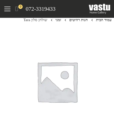
Ski
Menu
0
072-3319433
t
mai
עמוד הבית
חנות רהיטים
זמני
שולחן סלון Tara
conten