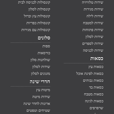
שידות טלוויזיה
קונסולות לכניסה לבית
שידות מגירות
קונסולות לסלון
שידות לילה
קונסולות עץ וברזל
שידות למטבח
קונסולות כפריות
שידות פתוחות
קונסולות עם מגירות
שידות לסלון
סלונים
שידות לספרים
ספות
שידות לכניסה
כורסאות
כסאות
שולחנות סלון
כסאות עץ
שידות לסלון
כסאות לפינת אוכל
מזנונים לסלון
כסאות גבוהים
חדרי שינה
כסאות בד
מיטות עץ
כסאות מטבח
שידות מיטה
כסאות לגינה
ארונות לחדר שינה
שרפרפים
שטיחים וטפטים