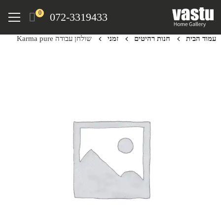
Ski
Menu
0
072-3319433
t
mai
עמוד הבית
חנות רהיטים
זמני
שולחן עבודה Karma pure
conten