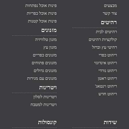
מבצעים
פינות אוכל נפתחות
צור קשר
פינות אוכל כפריות
פינות אוכל קטנות
רהיטים
מזנונים
רהיטים לבית
קולקציות רהיטים
מזנון טלוויזיה
רהיטי עץ וברזל
מזנון עץ
ריהוט כפרי
מזנונים כפריים
ריהוט אינדונזי
מזנונים פתוחים
ריהוט נורדי
מזנונים גדולים
ריהוט ראטן
מזנונים עם מגירות
ריהוט וינטאג'
ויטרינות
ריהוט חדש
ויטרינות לסלון
ויטרינות למטבח
שידות
קונסולות