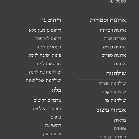
ספסלי עץ
ארונות וספריות
ריהוט גן
ארונות ויטרינה
ריהוט גן מעץ מלא
ספריות לבית
ריהוט למרפסת
ארונות בגדים
ספסלים לגינה
ארונות ספרים
פינות ישיבה לגינה
ארונות
כורסאות לגינה
שולחנות עץ לגינה
שולחנות
שולחנות אוכל לגינה
שולחנות עבודה
בלוג
שולחנות קפה
שולחנות צד
מדברים רהיטים
מאחורי הקלעים
אביזרי עיצוב
טיפים
מראות
רהיטי עץ
טפטים
ארונות עץ
קערות ועציצים