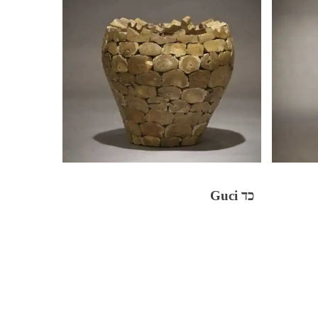
כד Guci