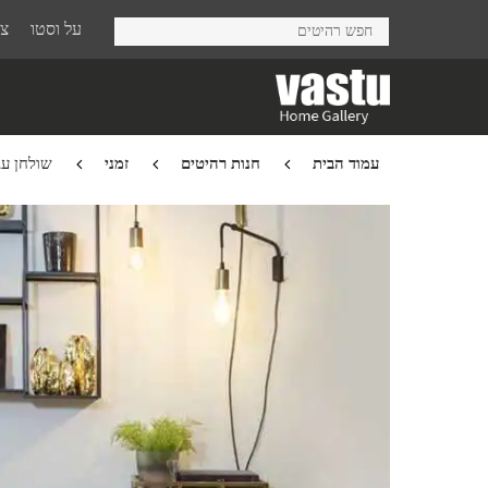
Ski
על וסטו
צר
t
mai
conten
עמוד הבית
חנות רהיטים
זמני
שולחן עבודה