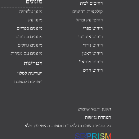
מזנונים
רהיטים לבית
קולקציות רהיטים
מזנון טלוויזיה
רהיטי עץ וברזל
מזנון עץ
ריהוט כפרי
מזנונים כפריים
ריהוט אינדונזי
מזנונים פתוחים
ריהוט נורדי
מזנונים גדולים
ריהוט ראטן
מזנונים עם מגירות
ריהוט וינטאג'
ויטרינות
ריהוט חדש
ויטרינות לסלון
ויטרינות למטבח
תקנון ותנאי שימוש
הצהרת נגישות
כל הזכויות שמורות לגלריית וסטו -
רהיטי עץ מלא