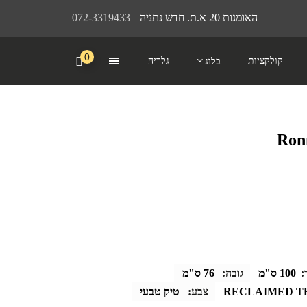
האומנות 20 א.ת. חדש נתניה
072-3319433
0
קולקציות
גלריה
בלוג
:
100 ס"מ
גובה:
76 ס"מ
RECLAIMED T
צבע:
טיק טבעי