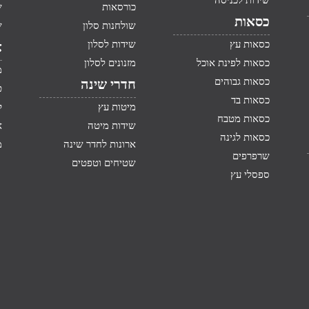
שידות לכניסה
כורסאות
ש
כסאות
שולחנות סלון
ש
כסאות עץ
שידות לסלון
א
כסאות לפינת אוכל
מזנונים לסלון
מ
כסאות גבוהים
חדרי שינה
ט
כסאות בד
מיטות עץ
ק
כסאות מטבח
שידות מיטה
א
כסאות לגינה
ארונות לחדר שינה
מ
שרפרפים
שטיחים וטפטים
ספסלי עץ