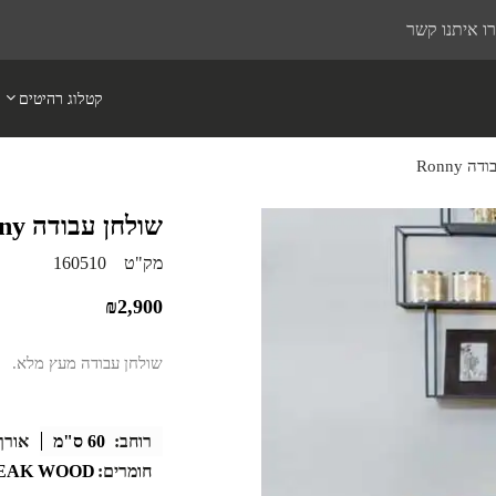
ו איתנו קשר
קטלוג רהיטים
 Ronny
שולחן עבודה Ronny
מק"ט
160510
₪
2,900
שולחן עבודה מעץ מלא.
רוחב:
60 ס"מ
אורך
חומרים:
EAK WOOD