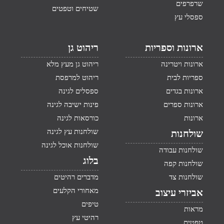
שרפרפים
שטיחים וטפטים
ספסלי עץ
ארונות וספריות
ריהוט גן
ארונות ויטרינה
ריהוט גן מעץ מלא
ספריות לבית
ריהוט למרפסת
ארונות בגדים
ספסלים לגינה
ארונות ספרים
פינות ישיבה לגינה
ארונות
כורסאות לגינה
שולחנות עץ לגינה
שולחנות
שולחנות אוכל לגינה
שולחנות עבודה
בלוג
שולחנות קפה
שולחנות צד
מדברים רהיטים
מאחורי הקלעים
אביזרי עיצוב
טיפים
מראות
רהיטי עץ
טפטים