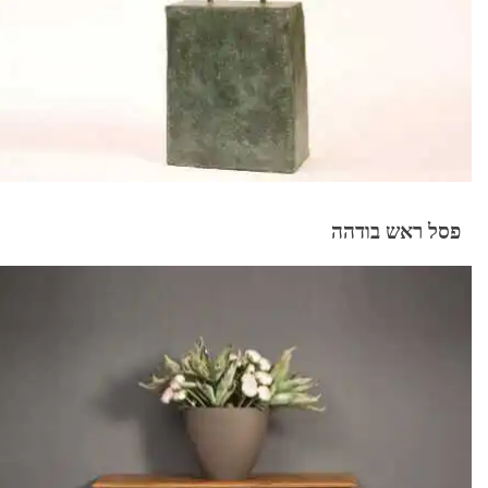
פסל ראש בודהה