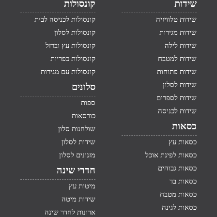
שידות
קונסולות
שידות טלוויזיה
קונסולות לכניסה לבית
שידות מגירות
קונסולות לסלון
שידות לילה
קונסולות עץ וברזל
שידות למטבח
קונסולות כפריות
שידות פתוחות
קונסולות עם מגירות
שידות לסלון
סלונים
שידות לספרים
ספות
שידות לכניסה
כורסאות
כסאות
שולחנות סלון
כסאות עץ
שידות לסלון
כסאות לפינת אוכל
מזנונים לסלון
כסאות גבוהים
חדרי שינה
כסאות בד
מיטות עץ
כסאות מטבח
שידות מיטה
כסאות לגינה
ארונות לחדר שינה