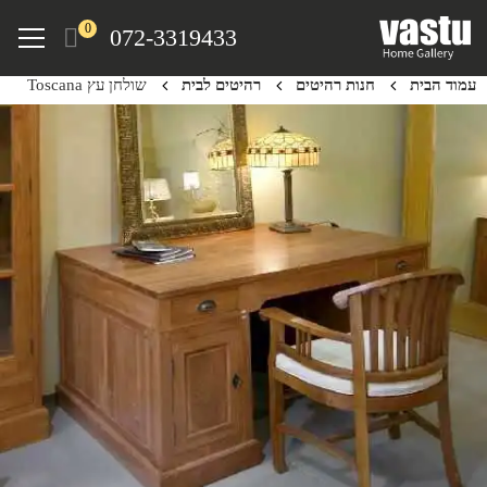
Ski
Menu
0
072-3319433
t
mai
עמוד הבית
חנות רהיטים
רהיטים לבית
שולחן עץ Toscana
conten