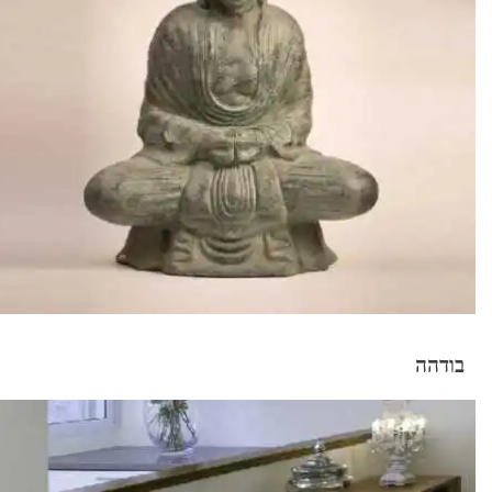
בודהה