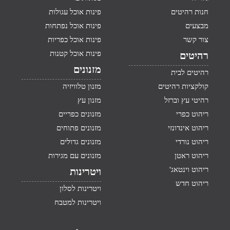
חנות רהיטים
פינות אוכל עגולות
מבצעים
פינות אוכל נפתחות
צור קשר
פינות אוכל כפריות
פינות אוכל קטנות
רהיטים
מזנונים
רהיטים לבית
קולקציות רהיטים
מזנון טלוויזיה
רהיטי עץ וברזל
מזנון עץ
ריהוט כפרי
מזנונים כפריים
ריהוט אינדונזי
מזנונים פתוחים
ריהוט נורדי
מזנונים גדולים
ריהוט ראטן
מזנונים עם מגירות
ריהוט וינטאג'
ויטרינות
ריהוט חדש
ויטרינות לסלון
ויטרינות למטבח