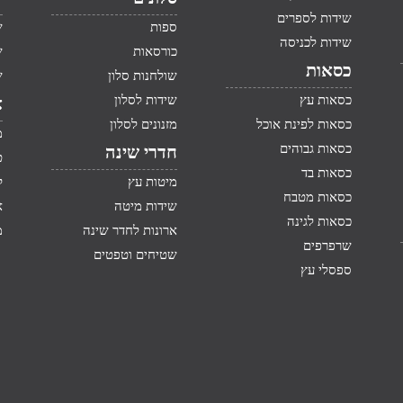
שידות לספרים
ספות
ש
שידות לכניסה
כורסאות
ש
כסאות
שולחנות סלון
ש
כסאות עץ
שידות לסלון
א
כסאות לפינת אוכל
מזנונים לסלון
מ
כסאות גבוהים
חדרי שינה
ט
כסאות בד
מיטות עץ
ק
כסאות מטבח
שידות מיטה
א
כסאות לגינה
ארונות לחדר שינה
מ
שרפרפים
שטיחים וטפטים
ספסלי עץ