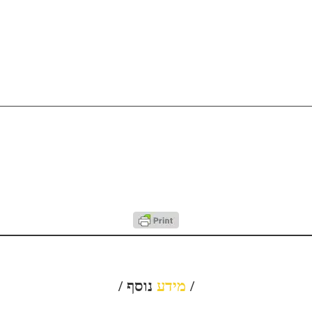
/
מידע
נוסף /