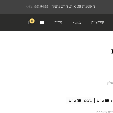
האומנות 20 א.ת. חדש נתניה
072-3319433
0
קולקציות
גלריה
בלוג
לון
:
60 ס"מ
גובה:
50 ס"מ
מנה מיוחדת