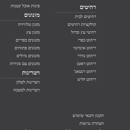
פינות אוכל קטנות
רהיטים
מזנונים
רהיטים לבית
קולקציות רהיטים
מזנון טלוויזיה
רהיטי עץ וברזל
מזנון עץ
ריהוט כפרי
מזנונים כפריים
ריהוט אינדונזי
מזנונים פתוחים
ריהוט נורדי
מזנונים גדולים
ריהוט ראטן
מזנונים עם מגירות
ריהוט וינטאג'
ויטרינות
ריהוט חדש
ויטרינות לסלון
ויטרינות למטבח
תקנון ותנאי שימוש
הצהרת נגישות