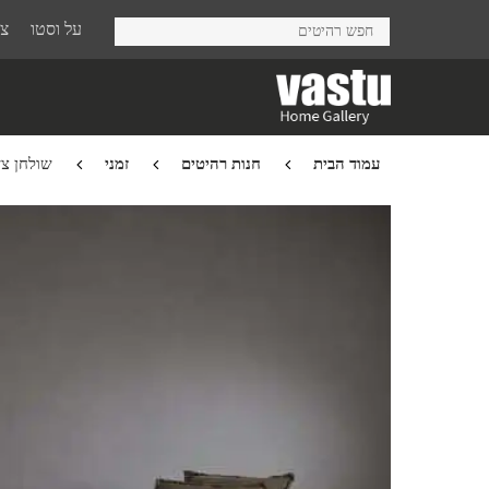
Ski
על וסטו
צר
t
mai
conten
עמוד הבית
חנות רהיטים
זמני
שולחן צד cky