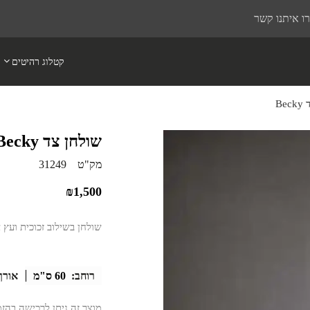
ו איתנו קשר
קטלוג רהיטים
Be
שולחן צד Becky
מק"ט
31249
₪
1,500
שולחן בשילוב זכוכית ועץ א
רוחב:
60 ס"מ
אורך
מוצר זה ניתן לרכישה בהז