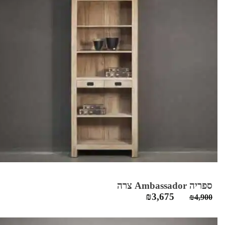
ספריה Ambassador צרה
המחיר
המחיר
₪
3,675
₪
4,900
המקורי
הנוכחי
היה:
הוא: