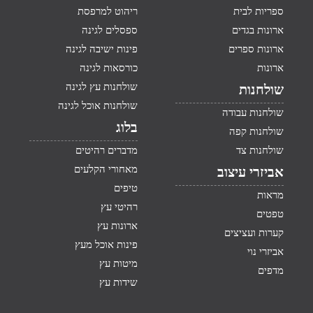
ספריות לבית
ריהוט למרפסת
ארונות בגדים
ספסלים לגינה
ארונות ספרים
פינות ישיבה לגינה
ארונות
כורסאות לגינה
שולחנות עץ לגינה
שולחנות
שולחנות אוכל לגינה
שולחנות עבודה
בלוג
שולחנות קפה
שולחנות צד
מדברים רהיטים
מאחורי הקלעים
אביזרי עיצוב
טיפים
מראות
רהיטי עץ
טפטים
ארונות עץ
קערות ועציצים
פינות אוכל מעץ
אביזרי נוי
מיטות עץ
מדפים
שידות עץ