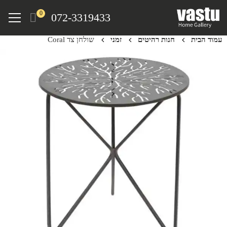
Ski
Menu
0
072-3319433
t
mai
עמוד הבית
חנות רהיטים
זמני
שולחן צד Coral
conten