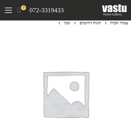
Ski
Menu
0
072-3319433
t
mai
עמוד הבית
חנות רהיטים
זמני
conten