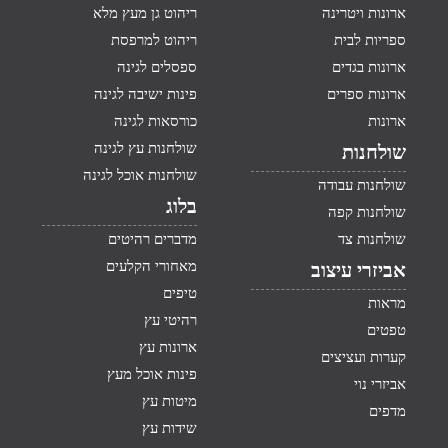
ארונות ויטרינה
ריהוט גן מעץ מלא
ספריות לבית
ריהוט למרפסת
ארונות בגדים
ספסלים לגינה
ארונות ספרים
פינות ישיבה לגינה
ארונות
כורסאות לגינה
שולחנות עץ לגינה
שולחנות
שולחנות אוכל לגינה
שולחנות עבודה
בלוג
שולחנות קפה
שולחנות צד
מדברים רהיטים
מאחורי הקלעים
אביזרי עיצוב
טיפים
מראות
רהיטי עץ
טפטים
ארונות עץ
קערות ועציצים
פינות אוכל מעץ
אביזרי נוי
מיטות עץ
מדפים
שידות עץ