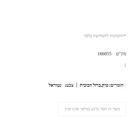
*התמונות להמחשה בלבד
מק"ט
166055
]
חומרים:
טיק,ברזל וזכוכית
צבע:
נטוראל
מוצר זה חסר כרגע במלאי ואינו זמין.