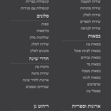
שידות למטבח
קונסולות כפריות
שידות פתוחות
קונסולות עם מגירות
שידות לסלון
סלונים
שידות לספרים
ספות
שידות לכניסה
כורסאות
כסאות
שולחנות סלון
כסאות עץ
שידות לסלון
כסאות לפינת אוכל
מזנונים לסלון
כסאות גבוהים
חדרי שינה
כסאות בד
מיטות עץ
כסאות מטבח
שידות מיטה
כסאות לגינה
ארונות לחדר שינה
שרפרפים
שטיחים וטפטים
ספסלי עץ
ארונות וספריות
ריהוט גן