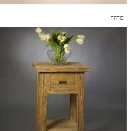
בודהה