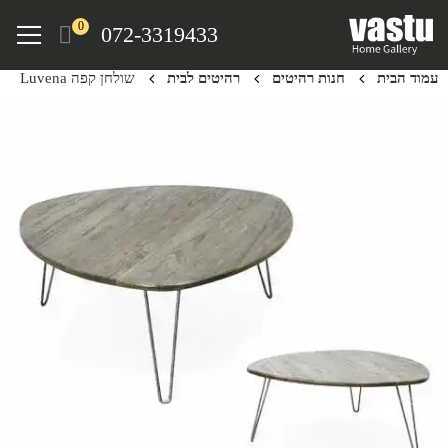
Ski
Menu
0
072-3319433
t
mai
עמוד הבית
חנות רהיטים
רהיטים לבית
שולחן קפה Luvena
conten