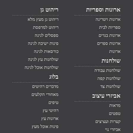
ארונות וספריות
ריהוט גן
ארונות ויטרינה
ריהוט גן מעץ מלא
ספריות לבית
ריהוט למרפסת
ארונות בגדים
ספסלים לגינה
ארונות ספרים
פינות ישיבה לגינה
ארונות
כורסאות לגינה
שולחנות עץ לגינה
שולחנות
שולחנות אוכל לגינה
שולחנות עבודה
בלוג
שולחנות קפה
שולחנות צד
מדברים רהיטים
מאחורי הקלעים
אביזרי עיצוב
טיפים
מראות
רהיטי עץ
טפטים
ארונות עץ
קערות ועציצים
פינות אוכל מעץ
אביזרי נוי