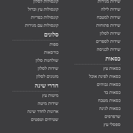
שידות מגירות
קונסולות לסלון
שידות לילה
קונסולות עץ וברזל
שידות למטבח
קונסולות כפריות
שידות פתוחות
קונסולות עם מגירות
שידות לסלון
סלונים
שידות לספרים
ספות
שידות לכניסה
כורסאות
כסאות
שולחנות סלון
כסאות עץ
שידות לסלון
כסאות לפינת אוכל
מזנונים לסלון
כסאות גבוהים
חדרי שינה
כסאות בד
מיטות עץ
כסאות מטבח
שידות מיטה
כסאות לגינה
ארונות לחדר שינה
שרפרפים
שטיחים וטפטים
ספסלי עץ