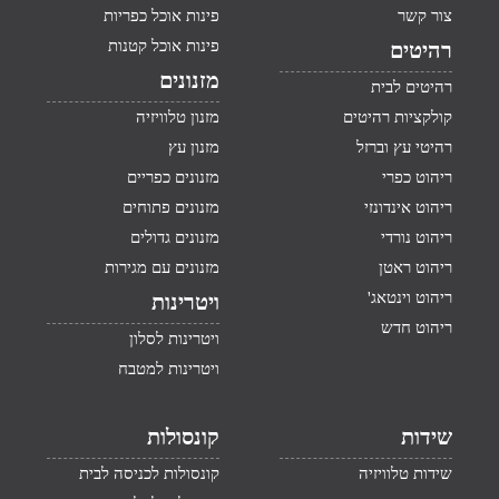
צור קשר
פינות אוכל כפריות
פינות אוכל קטנות
רהיטים
מזנונים
רהיטים לבית
קולקציות רהיטים
מזנון טלוויזיה
רהיטי עץ וברזל
מזנון עץ
ריהוט כפרי
מזנונים כפריים
ריהוט אינדונזי
מזנונים פתוחים
ריהוט נורדי
מזנונים גדולים
ריהוט ראטן
מזנונים עם מגירות
ריהוט וינטאג'
ויטרינות
ריהוט חדש
ויטרינות לסלון
ויטרינות למטבח
שידות
קונסולות
שידות טלוויזיה
קונסולות לכניסה לבית