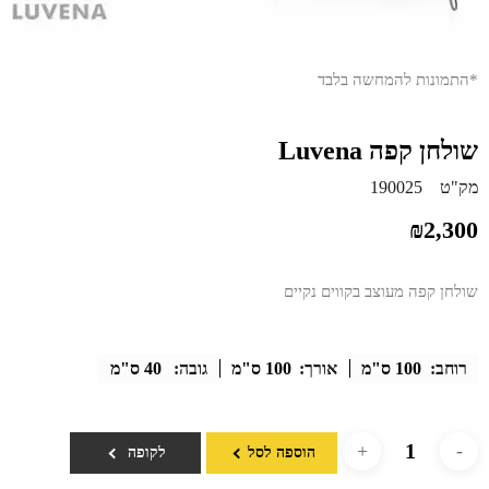
*התמונות להמחשה בלבד
שולחן קפה Luvena
מק"ט
190025
₪
2,300
שולחן קפה מעוצב בקווים נקיים
רוחב:
100 ס"מ
אורך:
100 ס"מ
גובה:
40 ס"מ
הוספה לסל
לקופה