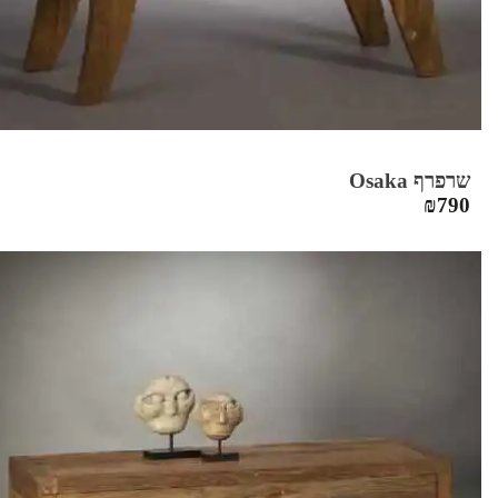
שרפרף Osaka
₪
790