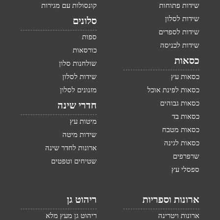
שידות פתוחות
קונסולות עם מגירות
שידות לסלון
סלונים
שידות לספרים
ספות
שידות לכניסה
כורסאות
כסאות
שולחנות סלון
כסאות עץ
שידות לסלון
כסאות לפינת אוכל
מזנונים לסלון
כסאות גבוהים
חדרי שינה
כסאות בד
מיטות עץ
כסאות מטבח
שידות מיטה
כסאות לגינה
ארונות לחדר שינה
שרפרפים
שטיחים וטפטים
ספסלי עץ
ארונות וספריות
ריהוט גן
ארונות ויטרינה
ריהוט גן מעץ מלא