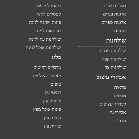
ספריות לבית
ריהוט למרפסת
ארונות בגדים
ספסלים לגינה
ארונות ספרים
פינות ישיבה לגינה
ארונות
כורסאות לגינה
שולחנות עץ לגינה
שולחנות
שולחנות אוכל לגינה
שולחנות עבודה
בלוג
שולחנות קפה
שולחנות צד
מדברים רהיטים
מאחורי הקלעים
אביזרי עיצוב
טיפים
מראות
רהיטי עץ
טפטים
ארונות עץ
קערות ועציצים
פינות אוכל מעץ
אביזרי נוי
מיטות עץ
מדפים
שידות עץ