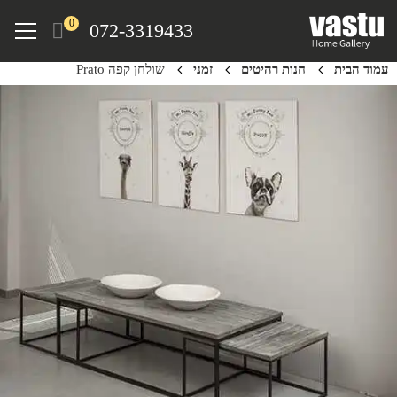
Ski
Menu
0
072-3319433
t
mai
עמוד הבית
חנות רהיטים
זמני
שולחן קפה Prato
conten