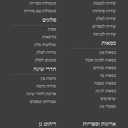
שידות למטבח
קונסולות כפריות
שידות פתוחות
קונסולות עם מגירות
שידות לסלון
סלונים
שידות לספרים
ספות
שידות לכניסה
כורסאות
כסאות
שולחנות סלון
כסאות עץ
שידות לסלון
כסאות לפינת אוכל
מזנונים לסלון
כסאות גבוהים
חדרי שינה
כסאות בד
מיטות עץ
כסאות מטבח
שידות מיטה
כסאות לגינה
ארונות לחדר שינה
שרפרפים
שטיחים וטפטים
ספסלי עץ
ארונות וספריות
ריהוט גן