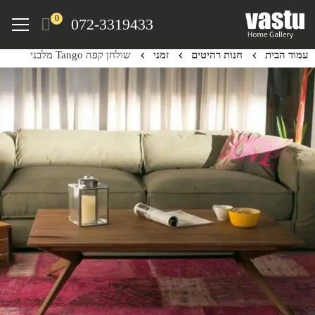
Ski
Menu
0
072-3319433
t
mai
עמוד הבית
חנות רהיטים
זמני
שולחן קפה Tango מלבני
conten