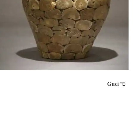
כד Guci