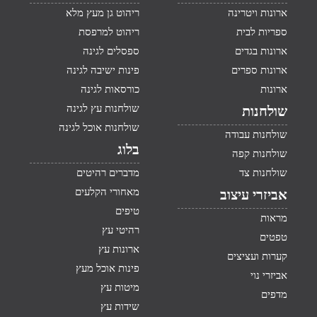
ארונות ויטרינה
ריהוט גן מעץ מלא
ספריות לבית
ריהוט למרפסת
ארונות בגדים
ספסלים לגינה
ארונות ספרים
פינות ישיבה לגינה
ארונות
כורסאות לגינה
שולחנות עץ לגינה
שולחנות
שולחנות אוכל לגינה
שולחנות עבודה
בלוג
שולחנות קפה
שולחנות צד
מדברים רהיטים
מאחורי הקלעים
אביזרי עיצוב
טיפים
מראות
רהיטי עץ
טפטים
ארונות עץ
קערות ועציצים
פינות אוכל מעץ
אביזרי נוי
מיטות עץ
מדפים
שידות עץ