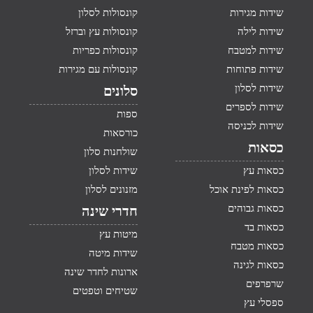
שידות מגירות
קונסולות לסלון
שידות לילה
קונסולות עץ וברזל
שידות למטבח
קונסולות כפריות
שידות פתוחות
קונסולות עם מגירות
שידות לסלון
סלונים
שידות לספרים
ספות
שידות לכניסה
כורסאות
כסאות
שולחנות סלון
כסאות עץ
שידות לסלון
כסאות לפינת אוכל
מזנונים לסלון
כסאות גבוהים
חדרי שינה
כסאות בד
מיטות עץ
כסאות מטבח
שידות מיטה
כסאות לגינה
ארונות לחדר שינה
שרפרפים
שטיחים וטפטים
ספסלי עץ