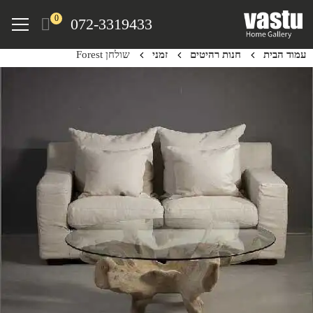
Ski
Menu
0
072-3319433
t
mai
עמוד הבית
חנות רהיטים
זמני
שולחן Forest
conten