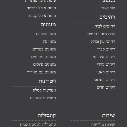
מבצעים
פינות אוכל נפתחות
צור קשר
פינות אוכל כפריות
פינות אוכל קטנות
רהיטים
מזנונים
רהיטים לבית
קולקציות רהיטים
מזנון טלוויזיה
רהיטי עץ וברזל
מזנון עץ
ריהוט כפרי
מזנונים כפריים
ריהוט אינדונזי
מזנונים פתוחים
ריהוט נורדי
מזנונים גדולים
ריהוט ראטן
מזנונים עם מגירות
ריהוט וינטאג'
ויטרינות
ריהוט חדש
ויטרינות לסלון
ויטרינות למטבח
שידות
קונסולות
שידות טלוויזיה
קונסולות לכניסה לבית