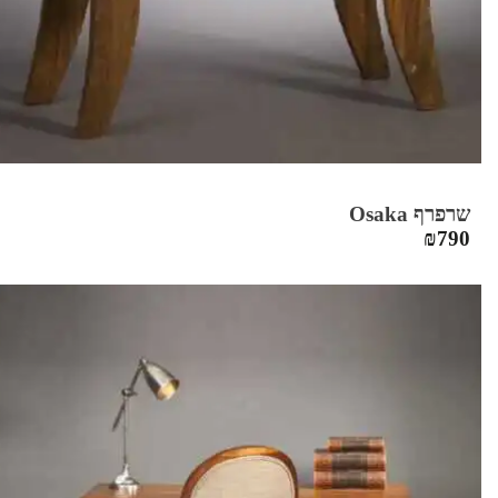
שרפרף Osaka
₪
790