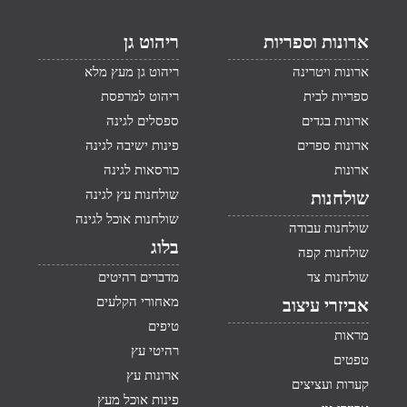
ארונות וספריות
ריהוט גן
ארונות ויטרינה
ריהוט גן מעץ מלא
ספריות לבית
ריהוט למרפסת
ארונות בגדים
ספסלים לגינה
ארונות ספרים
פינות ישיבה לגינה
ארונות
כורסאות לגינה
שולחנות עץ לגינה
שולחנות
שולחנות אוכל לגינה
שולחנות עבודה
בלוג
שולחנות קפה
שולחנות צד
מדברים רהיטים
מאחורי הקלעים
אביזרי עיצוב
טיפים
מראות
רהיטי עץ
טפטים
ארונות עץ
קערות ועציצים
פינות אוכל מעץ