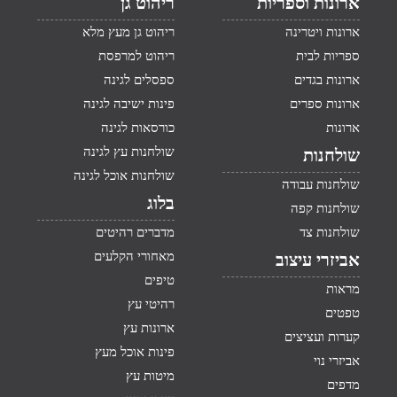
ארונות וספריות
ריהוט גן
ארונות ויטרינה
ריהוט גן מעץ מלא
ספריות לבית
ריהוט למרפסת
ארונות בגדים
ספסלים לגינה
ארונות ספרים
פינות ישיבה לגינה
ארונות
כורסאות לגינה
שולחנות עץ לגינה
שולחנות
שולחנות אוכל לגינה
שולחנות עבודה
בלוג
שולחנות קפה
שולחנות צד
מדברים רהיטים
מאחורי הקלעים
אביזרי עיצוב
טיפים
מראות
רהיטי עץ
טפטים
ארונות עץ
קערות ועציצים
פינות אוכל מעץ
אביזרי נוי
מיטות עץ
מדפים