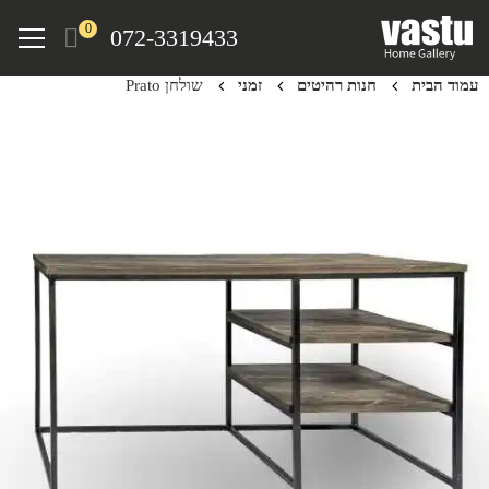
Ski
Menu
0
072-3319433
t
mai
עמוד הבית
חנות רהיטים
זמני
שולחן Prato
conten