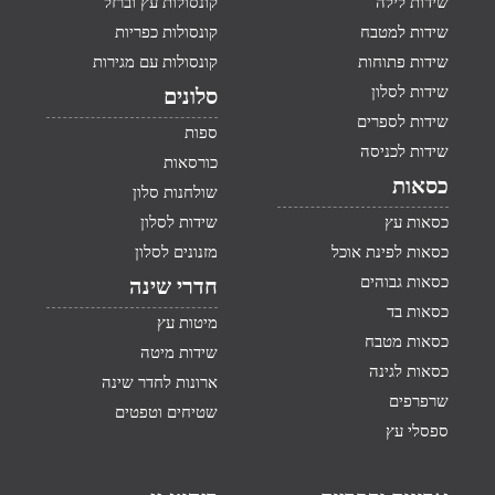
שידות לילה
קונסולות עץ וברזל
שידות למטבח
קונסולות כפריות
שידות פתוחות
קונסולות עם מגירות
שידות לסלון
סלונים
שידות לספרים
ספות
שידות לכניסה
כורסאות
כסאות
שולחנות סלון
כסאות עץ
שידות לסלון
כסאות לפינת אוכל
מזנונים לסלון
כסאות גבוהים
חדרי שינה
כסאות בד
מיטות עץ
כסאות מטבח
שידות מיטה
כסאות לגינה
ארונות לחדר שינה
שרפרפים
שטיחים וטפטים
ספסלי עץ