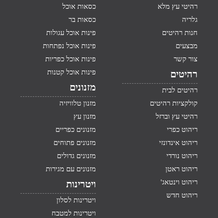
רהיטי עץ מלא
כסאות אוכל
גלריה
כסאות בר
חנות רהיטים
פינות אוכל עגולות
מבצעים
פינות אוכל נפתחות
צור קשר
פינות אוכל כפריות
פינות אוכל קטנות
רהיטים
מזנונים
רהיטים לבית
קולקציות רהיטים
מזנון טלוויזיה
רהיטי עץ וברזל
מזנון עץ
ריהוט כפרי
מזנונים כפריים
ריהוט אינדונזי
מזנונים פתוחים
ריהוט נורדי
מזנונים גדולים
ריהוט ראטן
מזנונים עם מגירות
ריהוט וינטאג'
ויטרינות
ריהוט חדש
ויטרינות לסלון
ויטרינות למטבח