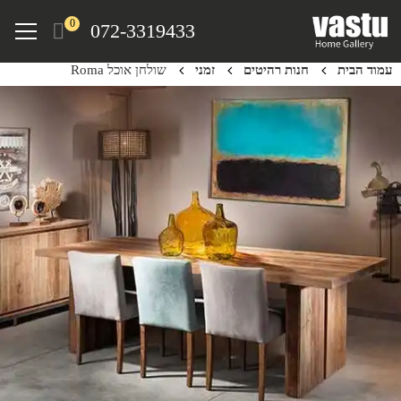
Ski
Menu
0
072-3319433
t
mai
עמוד הבית
חנות רהיטים
זמני
שולחן אוכל Roma
conten