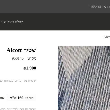
ו איתנו קשר
קטלוג רהיטים
שטיח Alcott
מק"ט
950146
₪
1,900
שטיח מחומרים ממוחזרים ב
רוחב:
160 ס"מ
אור
מוצר זה ניתן לרכישה בהז