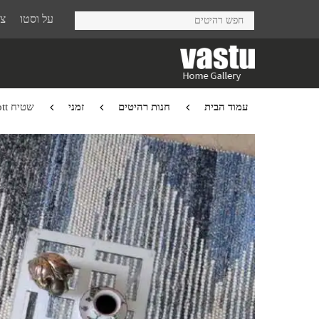
Ski
על וסטו
צר
t
mai
conten
עמוד הבית
חנות רהיטים
זמני
שטיח Alcott