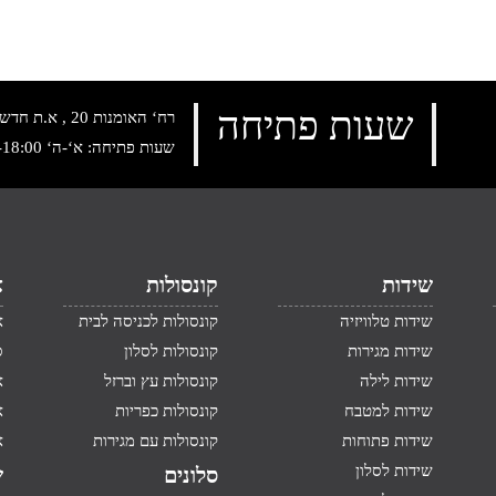
שעות פתיחה
רח‘ האומנות 20 , א.ת חדש נתניה, טלפון:
שעות פתיחה: א‘-ה‘ 10:00-18:00 , שישי: 9:00-14:00
שידות
קונסולות
א
שידות טלוויזיה
קונסולות לכניסה לבית
א
שידות מגירות
קונסולות לסלון
ס
שידות לילה
קונסולות עץ וברזל
א
שידות למטבח
קונסולות כפריות
א
שידות פתוחות
קונסולות עם מגירות
א
שידות לסלון
סלונים
ש