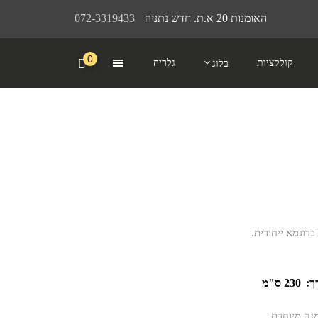
האומנות 20 א.ת. חדש נתניה
072-3319433
0
קולקציות
גלריה
בלוג
דוגמא ייחודית.
ך:
230 ס"מ
מנה מיוחדת