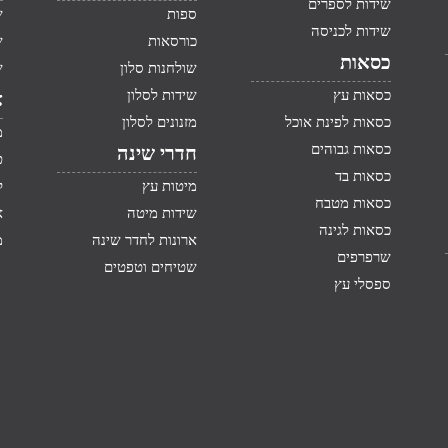
שידות לספרים
ספות
ש
שידות לכניסה
כורסאות
ש
כסאות
שולחנות סלון
ש
כסאות עץ
שידות לסלון
א
כסאות לפינת אוכל
מזנונים לסלון
מ
כסאות גבוהים
חדרי שינה
ט
כסאות בד
מיטות עץ
ק
כסאות מטבח
שידות מיטה
א
כסאות לגינה
ארונות לחדר שינה
מ
שרפרפים
שטיחים וטפטים
ספסלי עץ