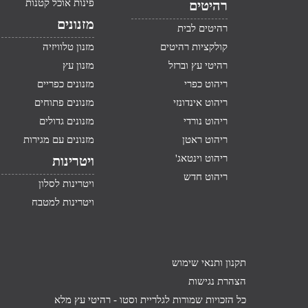
פינות אוכל קטנות
רהיטים
מזנונים
רהיטים לבית
קולקציות רהיטים
מזנון טלוויזיה
רהיטי עץ וברזל
מזנון עץ
ריהוט כפרי
מזנונים כפריים
ריהוט אינדונזי
מזנונים פתוחים
ריהוט נורדי
מזנונים גדולים
ריהוט ראטן
מזנונים עם מגירות
ריהוט וינטאג'
ויטרינות
ריהוט חדש
ויטרינות לסלון
ויטרינות למטבח
תקנון ותנאי שימוש
הצהרת נגישות
כל הזכויות שמורות לגלריית וסטו -
רהיטי עץ מלא