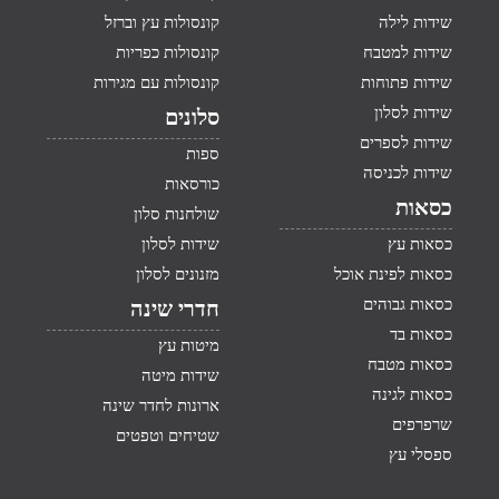
שידות לילה
קונסולות עץ וברזל
שידות למטבח
קונסולות כפריות
שידות פתוחות
קונסולות עם מגירות
שידות לסלון
סלונים
שידות לספרים
ספות
שידות לכניסה
כורסאות
כסאות
שולחנות סלון
כסאות עץ
שידות לסלון
כסאות לפינת אוכל
מזנונים לסלון
כסאות גבוהים
חדרי שינה
כסאות בד
מיטות עץ
כסאות מטבח
שידות מיטה
כסאות לגינה
ארונות לחדר שינה
שרפרפים
שטיחים וטפטים
ספסלי עץ