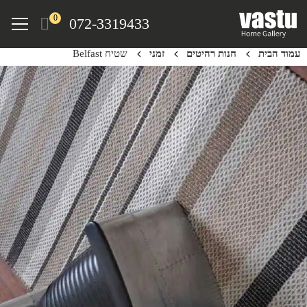
Ski
Menu
0
072-3319433
t
mai
עמוד הבית
חנות רהיטים
זמני
שטיח Belfast
conten