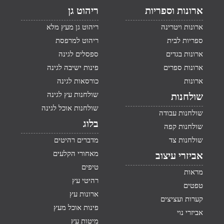
ארונות וספריות
ריהוט גן
ארונות ויטרינה
ריהוט גן מעץ מלא
ספריות לבית
ריהוט למרפסת
ארונות בגדים
ספסלים לגינה
ארונות ספרים
פינות ישיבה לגינה
ארונות
כורסאות לגינה
שולחנות עץ לגינה
שולחנות
שולחנות אוכל לגינה
שולחנות עבודה
בלוג
שולחנות קפה
שולחנות צד
מדברים רהיטים
מאחורי הקלעים
אביזרי עיצוב
טיפים
מראות
רהיטי עץ
טפטים
ארונות עץ
קערות ועציצים
פינות אוכל מעץ
אביזרי נוי
מיטות עץ