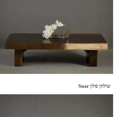
שולחן סלון Suar