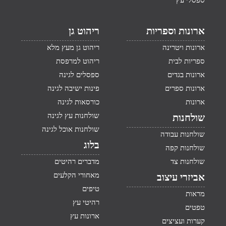
ספסלי עץ
ארונות וספריות
ריהוט גן
ארונות ויטרינה
ריהוט גן מעץ מלא
ספריות לבית
ריהוט למרפסת
ארונות בגדים
ספסלים לגינה
ארונות ספרים
פינות ישיבה לגינה
ארונות
כורסאות לגינה
שולחנות עץ לגינה
שולחנות
שולחנות אוכל לגינה
שולחנות עבודה
בלוג
שולחנות קפה
שולחנות צד
מדברים רהיטים
מאחורי הקלעים
אביזרי עיצוב
טיפים
מראות
רהיטי עץ
טפטים
ארונות עץ
קערות ועציצים