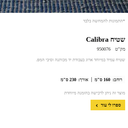
*התמונות להמחשה בלבד
שטיח Calibra
מק"ט
950076
שטיח עמיד במיוחד ארוג בעבודת יד מכותנה וסיבי המפ.
רוחב:
160 ס"מ
אורך:
230 ס"מ
מוצר זה ניתן לרכישה בהזמנה מיוחדת
ספרו לי עוד