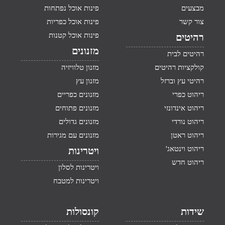
מבצעים
פינות אוכל נפתחות
צור קשר
פינות אוכל כפריות
פינות אוכל קטנות
רהיטים
מזנונים
רהיטים לבית
קולקציות רהיטים
מזנון טלוויזיה
רהיטי עץ וברזל
מזנון עץ
ריהוט כפרי
מזנונים כפריים
ריהוט אינדונזי
מזנונים פתוחים
ריהוט נורדי
מזנונים גדולים
ריהוט ראטן
מזנונים עם מגירות
ריהוט וינטאג'
ויטרינות
ריהוט חדש
ויטרינות לסלון
ויטרינות למטבח
שידות
קונסולות