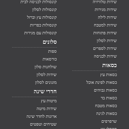
שידות טלוויזיה
קונסולות לכניסה לבית
שידות מגירות
קונסולות לסלון
שידות לילה
קונסולות עץ וברזל
שידות למטבח
קונסולות כפריות
שידות פתוחות
קונסולות עם מגירות
שידות לסלון
סלונים
שידות לספרים
ספות
שידות לכניסה
כורסאות
כסאות
שולחנות סלון
כסאות עץ
שידות לסלון
כסאות לפינת אוכל
מזנונים לסלון
כסאות גבוהים
חדרי שינה
כסאות בד
מיטות עץ
כסאות מטבח
שידות מיטה
כסאות לגינה
ארונות לחדר שינה
שרפרפים
שטיחים וטפטים