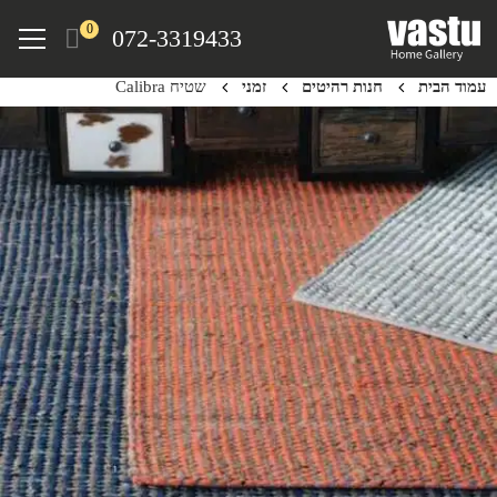
Ski
Menu
0
072-3319433
t
mai
עמוד הבית
חנות רהיטים
זמני
שטיח Calibra
conten