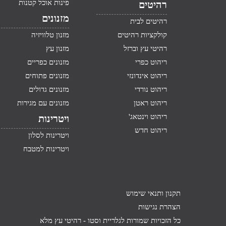
פינות אוכל קטנות
רהיטים
מזנונים
רהיטים לבית
קולקציות רהיטים
מזנון טלוויזיה
רהיטי עץ וברזל
מזנון עץ
ריהוט כפרי
מזנונים כפריים
ריהוט אינדונזי
מזנונים פתוחים
ריהוט נורדי
מזנונים גדולים
ריהוט ראטן
מזנונים עם מגירות
ריהוט וינטאג'
ויטרינות
ריהוט חדש
ויטרינות לסלון
ויטרינות למטבח
תקנון ותנאי שימוש
הצהרת נגישות
כל הזכויות שמורות לגלריית וסטו -
רהיטי עץ מלא