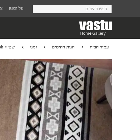
Ski
על וסטו
צר
t
mai
conten
עמוד הבית
חנות רהיטים
זמני
שטיח Dennish