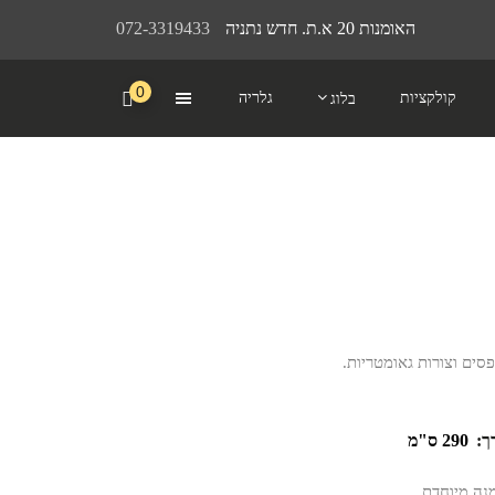
האומנות 20 א.ת. חדש נתניה
072-3319433
0
קולקציות
גלריה
בלוג
סים וצורות גאומטריות.
ך:
290 ס"מ
מנה מיוחדת