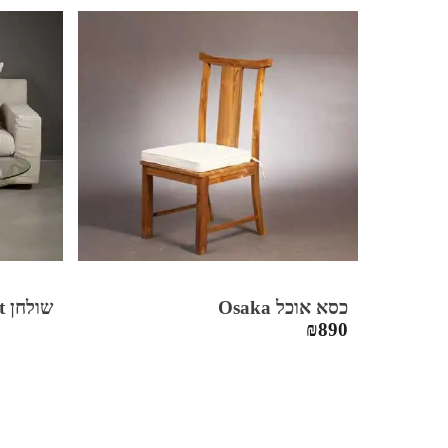
היה:
הוא:
₪4,225.
₪6,500.
כסא אוכל Osaka
שולחן Forest
₪
890