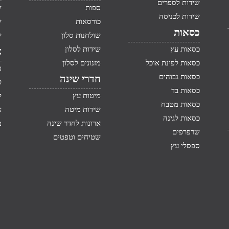
שידות לספרים
ספות
ש
שידות לכניסה
כורסאות
ש
כסאות
שולחנות סלון
ש
כסאות עץ
שידות לסלון
א
כסאות לפינת אוכל
מזנונים לסלון
מ
כסאות גבוהים
חדרי שינה
ט
כסאות בד
מיטות עץ
ק
כסאות מטבח
שידות מיטה
א
כסאות לגינה
ארונות לחדר שינה
מ
שרפרפים
שטיחים וטפטים
ספסלי עץ