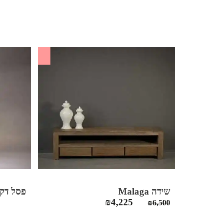
SALE
שידה Malaga
פסל דקו
המחיר
המחיר
₪
4,225
₪
6,500
המקורי
הנוכחי