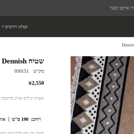
ו איתנו קשר
קטלוג רהיטים
שטיח Dennish
מק"ט
950151
₪
2,550
שטיח קילים ארוג בדוגמת פ
רוחב:
190 ס"מ
אור
מוצר זה ניתן לרכישה בהז