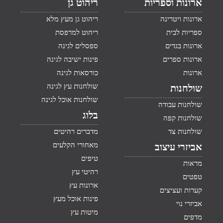
ארונות וספריות
ריהוט גן
ארונות ויטרינה
ריהוט גן מעץ מלא
ספריות לבית
ריהוט למרפסת
ארונות בגדים
ספסלים לגינה
ארונות ספרים
פינות ישיבה לגינה
ארונות
כורסאות לגינה
שולחנות עץ לגינה
שולחנות
שולחנות אוכל לגינה
שולחנות עבודה
בלוג
שולחנות קפה
שולחנות צד
מדברים רהיטים
מאחורי הקלעים
אביזרי עיצוב
טיפים
מראות
רהיטי עץ
טפטים
ארונות עץ
קערות ועציצים
פינות אוכל מעץ
אביזרי נוי
מיטות עץ
מדפים