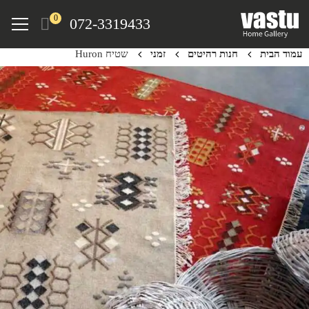
Ski
Menu
0
072-3319433
t
mai
עמוד הבית
חנות רהיטים
זמני
שטיח Huron
conten