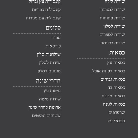
שידות לילה
קונסולות עץ וברזל
שידות למטבח
קונסולות כפריות
שידות פתוחות
קונסולות עם מגירות
שידות לסלון
סלונים
שידות לספרים
ספות
שידות לכניסה
כורסאות
כסאות
שולחנות סלון
כסאות עץ
שידות לסלון
כסאות לפינת אוכל
מזנונים לסלון
כסאות גבוהים
חדרי שינה
כסאות בד
מיטות עץ
כסאות מטבח
שידות מיטה
כסאות לגינה
ארונות לחדר שינה
שרפרפים
שטיחים וטפטים
ספסלי עץ