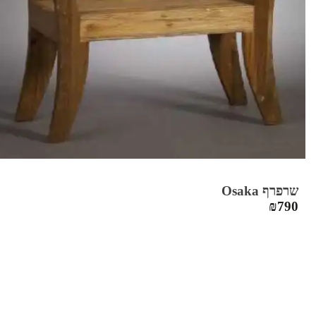
שרפרף Osaka
₪
790