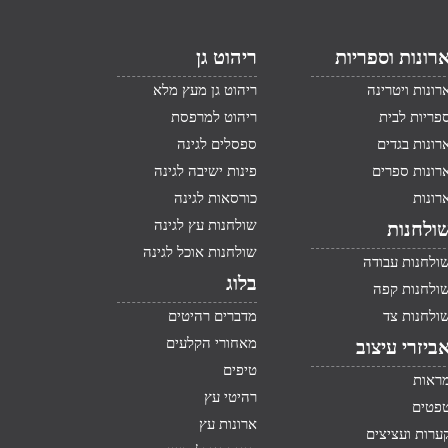
רונות וספריות
ריהוט גן
רונות ויטרינה
ריהוט גן מעץ מלא
פריות לבית
ריהוט למרפסת
רונות בגדים
ספסלים לגינה
רונות ספרים
פינות ישיבה לגינה
רונות
כורסאות לגינה
שולחנות עץ לגינה
ולחנות
שולחנות אוכל לגינה
ולחנות עבודה
בלוג
ולחנות קפה
ולחנות צד
מדברים רהיטים
מאחורי הקלעים
ביזרי עיצוב
טיפים
ראות
רהיטי עץ
פטים
ארונות עץ
ערות ועציצים