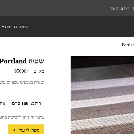
ו איתנו קשר
קטלוג רהיטים
שטיח Portland
מק"ט
950004
שטיח בצבעים טבעיים עשו
רוחב:
160 ס"מ
אור
מוצר זה ניתן לרכישה בהז
ספרו לי עוד