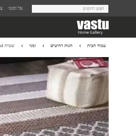
Ski
על וסטו
צר
t
mai
conten
עמוד הבית
חנות רהיטים
זמני
שטיח Portland