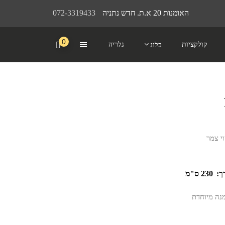
האומנות 20 א.ת. חדש נתניה
072-3319433
0
קולקציות
גלריה
בלוג
י צמר
ך:
230 ס"מ
מנה מיוחדת