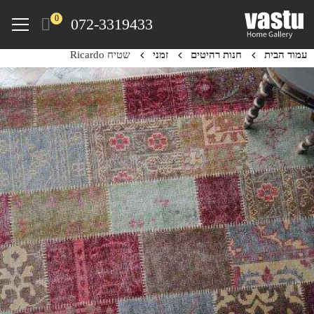
Ski
Menu
0
072-3319433
t
mai
עמוד הבית
חנות רהיטים
זמני
שטיח Ricardo
conten