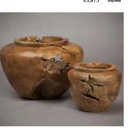
₪
3,675
₪
4,900
המקורי
הנוכחי
היה:
הוא:
₪3,675.
₪4,900.