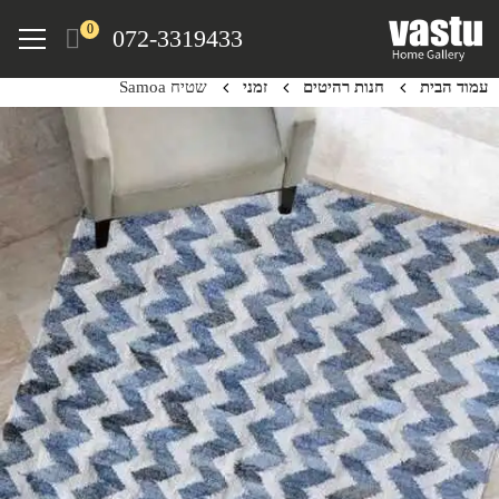
Ski
Menu
0
072-3319433
t
mai
עמוד הבית
חנות רהיטים
זמני
שטיח Samoa
conten