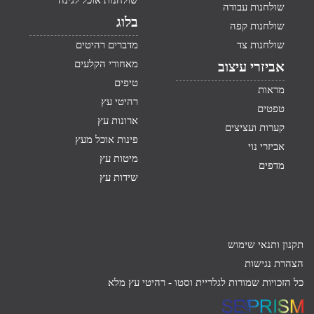
שולחנות אוכל לגינה
שולחנות עבודה
בלוג
שולחנות קפה
שולחנות צד
מדברים רהיטים
מאחורי הקלעים
אביזרי עיצוב
טיפים
מראות
רהיטי עץ
טפטים
ארונות עץ
קערות ועציצים
פינות אוכל מעץ
אביזרי נוי
מיטות עץ
מדפים
שידות עץ
תקנון ותנאי שימוש
הצהרת נגישות
כל הזכויות שמורות לגלריית וסטו -
רהיטי עץ מלא