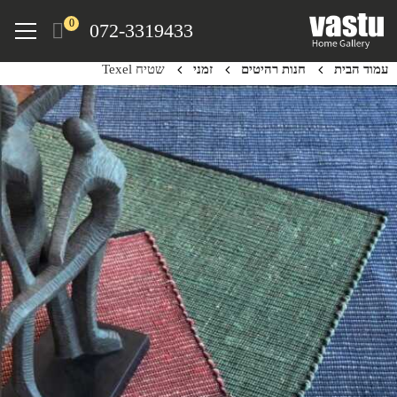
Ski
Menu
0
072-3319433
t
mai
עמוד הבית
חנות רהיטים
זמני
שטיח Texel
conten