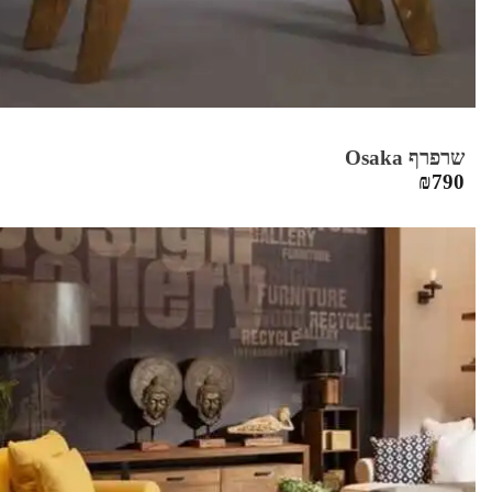
שרפרף Osaka
₪
790