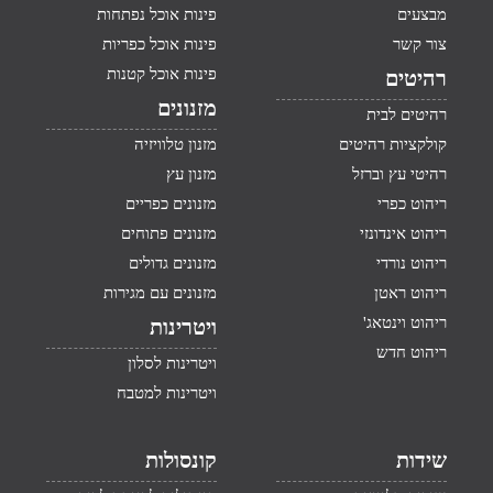
מבצעים
פינות אוכל נפתחות
צור קשר
פינות אוכל כפריות
פינות אוכל קטנות
רהיטים
מזנונים
רהיטים לבית
קולקציות רהיטים
מזנון טלוויזיה
רהיטי עץ וברזל
מזנון עץ
ריהוט כפרי
מזנונים כפריים
ריהוט אינדונזי
מזנונים פתוחים
ריהוט נורדי
מזנונים גדולים
ריהוט ראטן
מזנונים עם מגירות
ריהוט וינטאג'
ויטרינות
ריהוט חדש
ויטרינות לסלון
ויטרינות למטבח
שידות
קונסולות