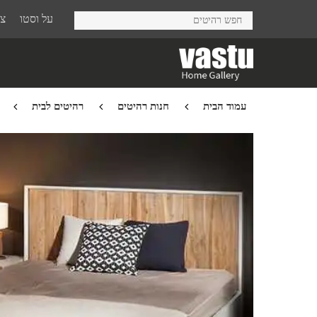
Ski
על וסטו
צר
t
mai
conten
עמוד הבית
חנות רהיטים
רהיטים לבית