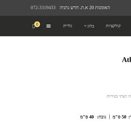
האומנות 20 א.ת. חדש נתניה
072-3319433
0
קולקציות
גלריה
בלוג
י
 ושתי מגירות
:
50 ס"מ
גובה:
40 ס"מ