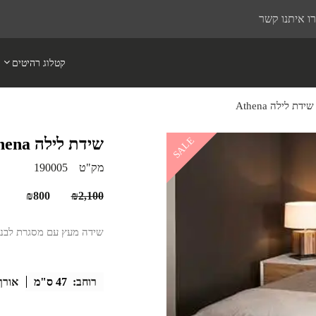
ו איתנו קשר
קטלוג רהיטים
שידת לילה Athena
שידת לילה Athena
SALE
מק"ט
190005
המחיר
המחיר
₪
800
₪
2,100
המקורי
הנוכח
שידה מעץ עם מסגרת לבנה
היה:
הוא:
₪800.
₪2,100.
רוחב:
47 ס"מ
אורך