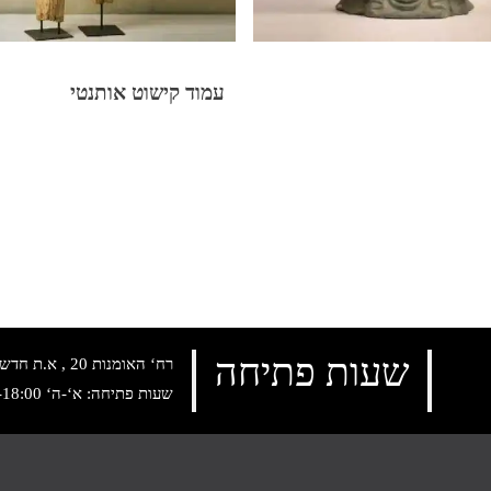
עמוד קישוט אותנטי
שעות פתיחה
רח‘ האומנות 20 , א.ת חדש נתניה, טלפון:
שעות פתיחה: א‘-ה‘ 10:00-18:00 , שישי: 9:00-14:00