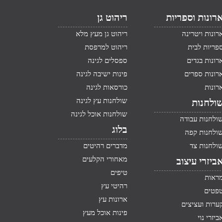
רונות וספריות
ריהוט גן
רונות ויטרינה
ריהוט גן מעץ מלא
פריות לבית
ריהוט למרפסת
רונות בגדים
ספסלים לגינה
רונות ספרים
פינות ישיבה לגינה
רונות
כורסאות לגינה
שולחנות עץ לגינה
ולחנות
שולחנות אוכל לגינה
ולחנות עבודה
בלוג
ולחנות קפה
ולחנות צד
מדברים רהיטים
מאחורי הקלעים
ביזרי עיצוב
טיפים
ראות
רהיטי עץ
פטים
ארונות עץ
ערות ועציצים
פינות אוכל מעץ
ביזרי נוי