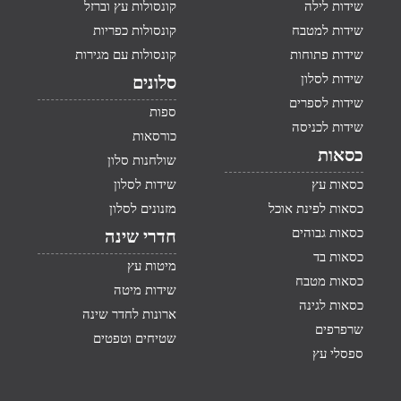
שידות לילה
קונסולות עץ וברזל
שידות למטבח
קונסולות כפריות
שידות פתוחות
קונסולות עם מגירות
שידות לסלון
סלונים
שידות לספרים
ספות
שידות לכניסה
כורסאות
כסאות
שולחנות סלון
כסאות עץ
שידות לסלון
כסאות לפינת אוכל
מזנונים לסלון
כסאות גבוהים
חדרי שינה
כסאות בד
מיטות עץ
כסאות מטבח
שידות מיטה
כסאות לגינה
ארונות לחדר שינה
שרפרפים
שטיחים וטפטים
ספסלי עץ