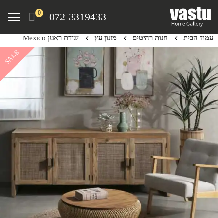
Ski
Menu
0
072-3319433
t
mai
עמוד הבית
חנות רהיטים
מזנון עץ
שידת ראטן Mexico
conten
SALE