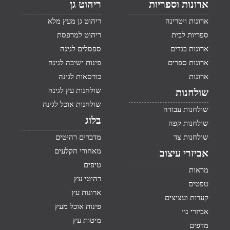
ארונות וספריות
ריהוט גן
ארונות ויטרינה
ריהוט גן מעץ מלא
ספריות לבית
ריהוט למרפסת
ארונות בגדים
ספסלים לגינה
ארונות ספרים
פינות ישיבה לגינה
ארונות
כורסאות לגינה
שולחנות עץ לגינה
שולחנות
שולחנות אוכל לגינה
שולחנות עבודה
בלוג
שולחנות קפה
שולחנות צד
מדברים רהיטים
מאחורי הקלעים
אביזרי עיצוב
טיפים
מראות
רהיטי עץ
טפטים
ארונות עץ
קערות ועציצים
פינות אוכל מעץ
אביזרי נוי
מיטות עץ
מדפים