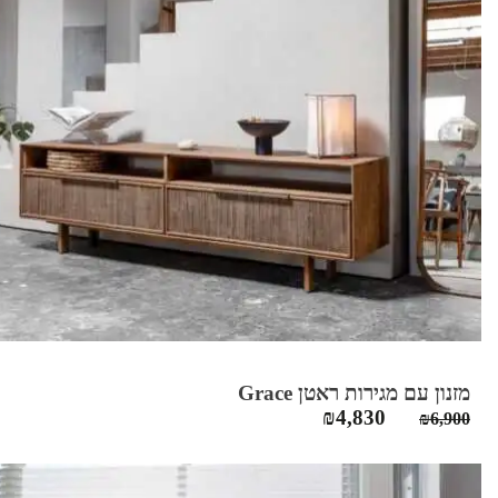
מזנון עם מגירות ראטן Grace
המחיר
המחיר
₪
4,830
₪
6,900
המקורי
הנוכחי
היה:
הוא:
₪4,830.
₪6,900.