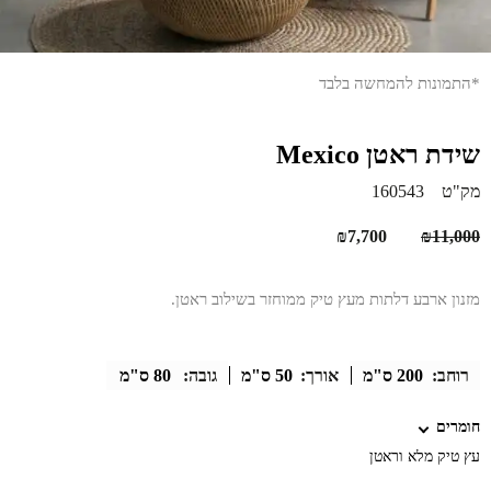
*התמונות להמחשה בלבד
שידת ראטן Mexico
מק"ט
160543
המחיר
המחיר
₪
7,700
₪
11,000
המקורי
הנוכחי
היה:
הוא:
מזנון ארבע דלתות מעץ טיק ממוחזר בשילוב ראטן.
₪7,700.
₪11,000.
רוחב:
200 ס"מ
אורך:
50 ס"מ
גובה:
80 ס"מ
חומרים
עץ טיק מלא וראטן