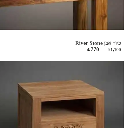
כיור אבן River Stone
המחיר
המחיר
₪
770
₪
1,100
המקורי
הנוכחי
היה:
הוא:
₪770.
₪1,100.