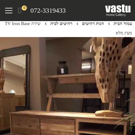
Ski
Menu
0
072-3319433
t
mai
עמוד הבית
חנות רהיטים
רהיטים לבית
שידה TV Iron Base
conten
מעץ מלא