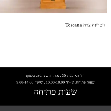
ויטרינה צרה Toscana
רח‘ האומנות 20 , א.ת חדש נתניה, טלפון:
שעות פתיחה: א‘-ה‘ 10:00-18:00 , שישי: 9:00-14:00
שעות פתיחה