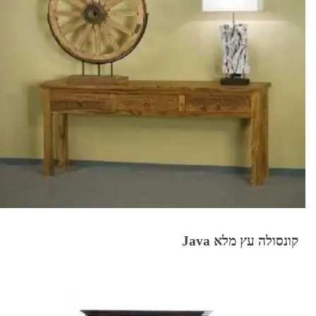
קונסולה עץ מלא Java