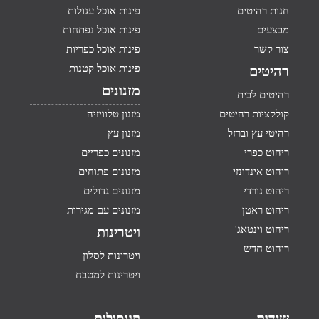
חנות רהיטים
פינות אוכל עגולות
מבצעים
פינות אוכל נפתחות
צור קשר
פינות אוכל כפריות
פינות אוכל קטנות
רהיטים
מזנונים
רהיטים לבית
קולקציות רהיטים
מזנון טלוויזיה
רהיטי עץ וברזל
מזנון עץ
ריהוט כפרי
מזנונים כפריים
ריהוט אינדונזי
מזנונים פתוחים
ריהוט נורדי
מזנונים גדולים
ריהוט ראטן
מזנונים עם מגירות
ריהוט וינטאג'
ויטרינות
ריהוט חדש
ויטרינות לסלון
ויטרינות למטבח
שידות
קונסולות