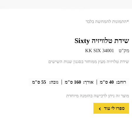
*התמונות להמחשה בלבד
שידת טלוויזיה Sixty
מק"ט
KK SIX 34001
שידת טלויזיה מעץ ממוחזר בסגנון שנות השישים
רוחב:
40 ס"מ
אורך:
160 ס"מ
גובה:
55 ס"מ
מוצר זה ניתן לרכישה בהזמנה מיוחדת
ספרו לי עוד