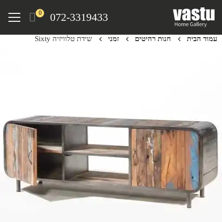
Ski
Menu
0
072-3319433
t
mai
עמוד הבית
חנות רהיטים
זמני
שידת טלוויזיה Sixty
conten