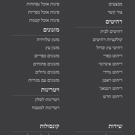
מבצעים
פינות אוכל נפתחות
צור קשר
פינות אוכל כפריות
פינות אוכל קטנות
רהיטים
מזנונים
רהיטים לבית
קולקציות רהיטים
מזנון טלוויזיה
רהיטי עץ וברזל
מזנון עץ
ריהוט כפרי
מזנונים כפריים
ריהוט אינדונזי
מזנונים פתוחים
ריהוט נורדי
מזנונים גדולים
ריהוט ראטן
מזנונים עם מגירות
ריהוט וינטאג'
ויטרינות
ריהוט חדש
ויטרינות לסלון
ויטרינות למטבח
שידות
קונסולות