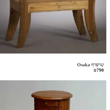
שרפרף Osaka
₪
790