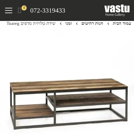
Ski
Menu
0
072-3319433
t
mai
עמוד הבית
חנות רהיטים
זמני
שידת טלויזיה מדפים Tuareg
conten