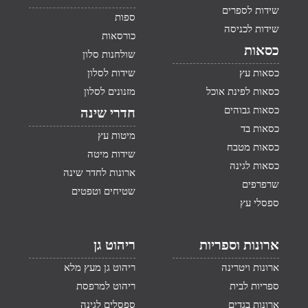
שידות לספרים
ספות
שידות לכניסה
כורסאות
כסאות
שולחנות סלון
כסאות עץ
שידות לסלון
כסאות לפינת אוכל
מזנונים לסלון
כסאות גבוהים
חדרי שינה
כסאות בד
מיטות עץ
כסאות מטבח
שידות מיטה
כסאות לגינה
ארונות לחדר שינה
שרפרפים
שטיחים וטפטים
ספסלי עץ
ארונות וספריות
ריהוט גן
ארונות ויטרינה
ריהוט גן מעץ מלא
ספריות לבית
ריהוט למרפסת
ארונות בגדים
ספסלים לגינה