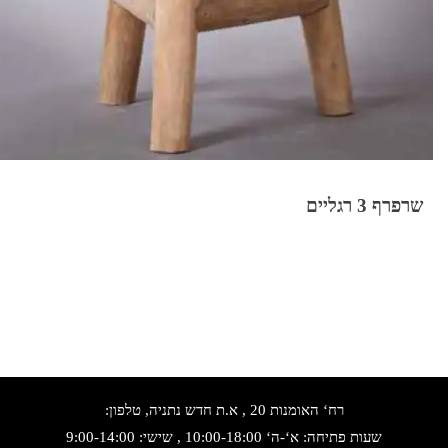
שרפרף 3 רגליים
רח‘ האומנות 20 , א.ת חדש נתניה, טלפון:
שעות פתיחה: א‘-ה‘ 10:00-18:00 , שישי: 9:00-14:00