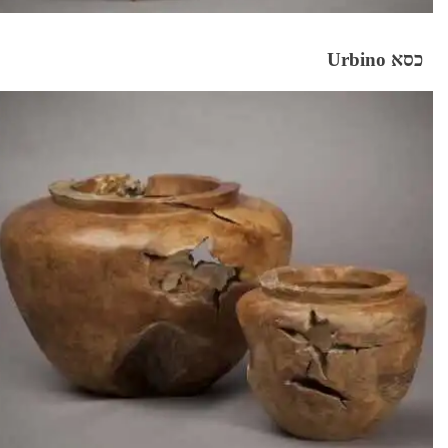
כסא Urbino