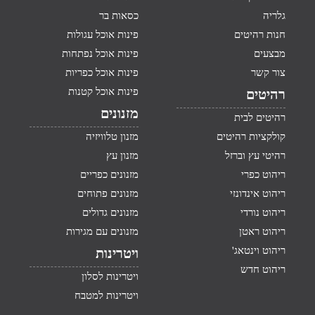
גלריה
כסאות בר
חנות רהיטים
פינות אוכל עגולות
מבצעים
פינות אוכל נפתחות
צור קשר
פינות אוכל כפריות
פינות אוכל קטנות
רהיטים
מזנונים
רהיטים לבית
קולקציות רהיטים
מזנון טלוויזיה
רהיטי עץ וברזל
מזנון עץ
ריהוט כפרי
מזנונים כפריים
ריהוט אינדונזי
מזנונים פתוחים
ריהוט נורדי
מזנונים גדולים
ריהוט ראטן
מזנונים עם מגירות
ריהוט וינטאג'
ויטרינות
ריהוט חדש
ויטרינות לסלון
ויטרינות למטבח