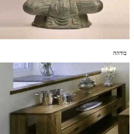
בודהה