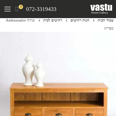
Ski
Menu
0
072-3319433
t
mai
עמוד הבית
חנות רהיטים
רהיטים לבית
שידה Ambassador
conten
כפרית