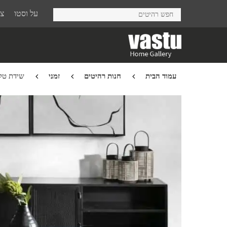
Ski
על וסטו
צר
t
mai
conten
עמוד הבית
חנות רהיטים
זמני
שידת טלויזיה e