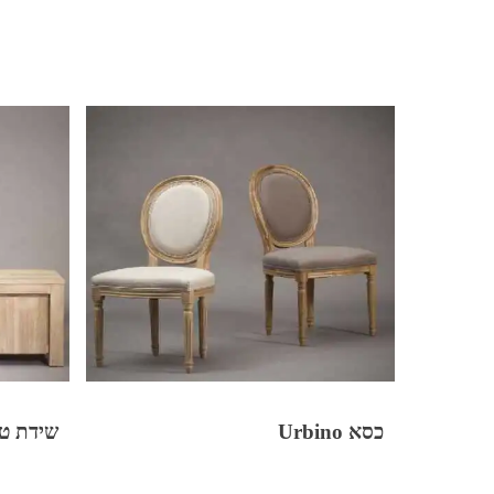
כסא Urbino
שידת טלוו