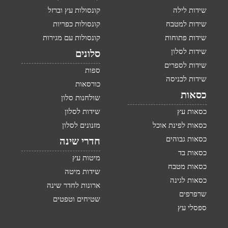
שידות לילה
קונסולות עץ וברזל
שידות למטבח
קונסולות כפריות
שידות פתוחות
קונסולות עם מגירות
שידות לסלון
סלונים
שידות לספרים
ספות
שידות לכניסה
כורסאות
כסאות
שולחנות סלון
כסאות עץ
שידות לסלון
כסאות לפינת אוכל
מזנונים לסלון
כסאות גבוהים
חדרי שינה
כסאות בד
מיטות עץ
כסאות מטבח
שידות מיטה
כסאות לגינה
ארונות לחדר שינה
שרפרפים
שטיחים וטפטים
ספסלי עץ