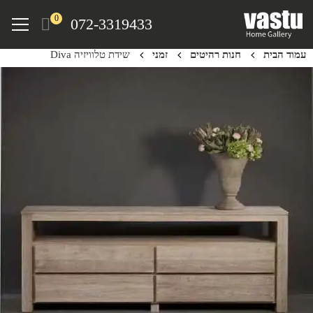
Ski
Menu
0
072-3319433
t
mai
עמוד הבית
חנות רהיטים
זמני
שידת טלוויזיה Diva
conten