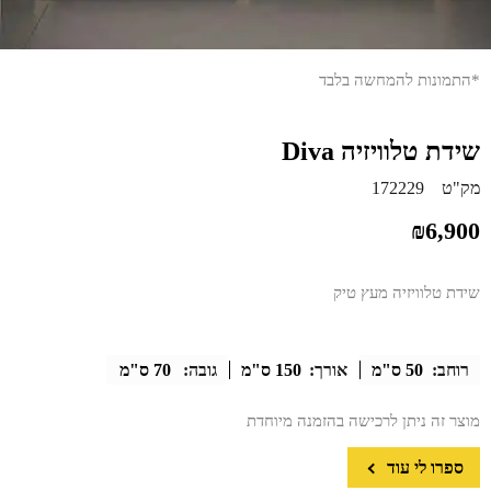
*התמונות להמחשה בלבד
שידת טלוויזיה Diva
מק"ט
172229
₪
6,900
שידת טלוויזיה מעץ טיק
רוחב:
50 ס"מ
אורך:
150 ס"מ
גובה:
70 ס"מ
מוצר זה ניתן לרכישה בהזמנה מיוחדת
ספרו לי עוד