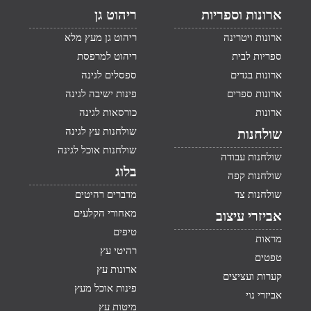
ארונות וספריות
ריהוט גן
ארונות ויטרינה
ריהוט גן מעץ מלא
ספריות לבית
ריהוט למרפסת
ארונות בגדים
ספסלים לגינה
ארונות ספרים
פינות ישיבה לגינה
ארונות
כורסאות לגינה
שולחנות עץ לגינה
שולחנות
שולחנות אוכל לגינה
שולחנות עבודה
בלוג
שולחנות קפה
שולחנות צד
מדברים רהיטים
מאחורי הקלעים
אביזרי עיצוב
טיפים
מראות
רהיטי עץ
טפטים
ארונות עץ
קערות ועציצים
פינות אוכל מעץ
אביזרי נוי
מיטות עץ