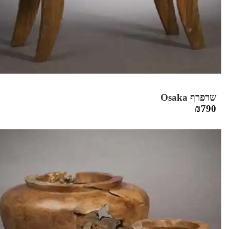
שרפרף Osaka
₪
790