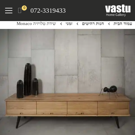
Ski
Menu
0
072-3319433
t
mai
עמוד הבית
חנות רהיטים
זמני
שידת טלויזיה Monaco
conten