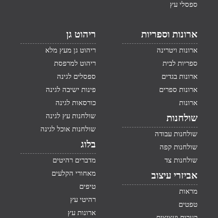
ספסלי עץ
ארונות וספריות
ריהוט גן
ארונות ויטרינה
ריהוט גן מעץ מלא
ספריות לבית
ריהוט למרפסת
ארונות בגדים
ספסלים לגינה
ארונות ספרים
פינות ישיבה לגינה
ארונות
כורסאות לגינה
שולחנות עץ לגינה
שולחנות
שולחנות אוכל לגינה
שולחנות עבודה
בלוג
שולחנות קפה
שולחנות צד
מדברים רהיטים
מאחורי הקלעים
אביזרי עיצוב
טיפים
מראות
רהיטי עץ
טפטים
ארונות עץ
קערות ועציצים