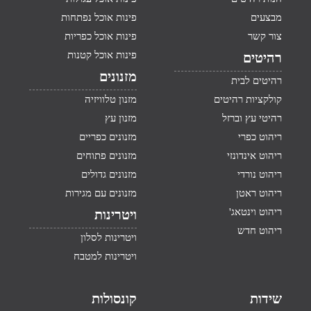
מבצעים
פינות אוכל נפתחות
צור קשר
פינות אוכל כפריות
פינות אוכל קטנות
רהיטים
מזנונים
רהיטים לבית
קולקציות רהיטים
מזנון טלוויזיה
רהיטי עץ וברזל
מזנון עץ
ריהוט כפרי
מזנונים כפריים
ריהוט אינדונזי
מזנונים פתוחים
ריהוט נורדי
מזנונים גדולים
ריהוט ראטן
מזנונים עם מגירות
ריהוט וינטאג'
ויטרינות
ריהוט חדש
ויטרינות לסלון
ויטרינות למטבח
שידות
קונסולות