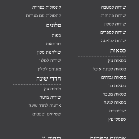
שידות למטבח
קונסולות כפריות
שידות פתוחות
קונסולות עם מגירות
שידות לסלון
סלונים
שידות לספרים
ספות
שידות לכניסה
כורסאות
כסאות
שולחנות סלון
כסאות עץ
שידות לסלון
כסאות לפינת אוכל
מזנונים לסלון
כסאות גבוהים
חדרי שינה
כסאות בד
מיטות עץ
כסאות מטבח
שידות מיטה
כסאות לגינה
ארונות לחדר שינה
שרפרפים
שטיחים וטפטים
ספסלי עץ
ארונות וספריות
ריהוט גן