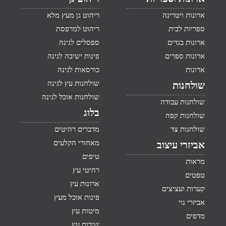
ארונות ויטרינה
ריהוט גן מעץ מלא
ספריות לבית
ריהוט למרפסת
ארונות בגדים
ספסלים לגינה
ארונות ספרים
פינות ישיבה לגינה
ארונות
כורסאות לגינה
שולחנות עץ לגינה
שולחנות
שולחנות אוכל לגינה
שולחנות עבודה
בלוג
שולחנות קפה
שולחנות צד
מדברים רהיטים
מאחורי הקלעים
אביזרי עיצוב
טיפים
מראות
רהיטי עץ
טפטים
ארונות עץ
קערות ועציצים
פינות אוכל מעץ
אביזרי נוי
מיטות עץ
מדפים
שידות עץ