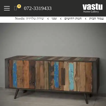
Ski
Menu
0
072-3319433
t
mai
עמוד הבית
חנות רהיטים
זמני
שידת טלויזיה Nordic
conten