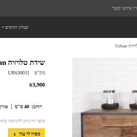
ו איתנו קשר
קטלוג רהיטים
ה Urban
שידת טלויזיה Urban
מק"ט
UR630011
₪
3,900
רוחב:
40 ס"מ
אורך
מוצר זה ניתן לרכישה בהז
ספרו לי עוד