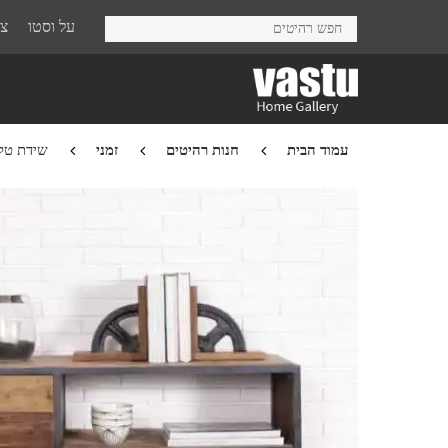
Ski
על וסטו
צר
t
mai
conten
עמוד הבית
חנות רהיטים
זמני
שידת טלויזי