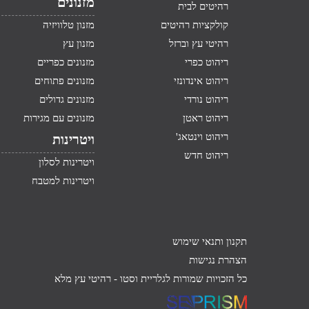
מזנונים
רהיטים לבית
קולקציות רהיטים
מזנון טלוויזיה
רהיטי עץ וברזל
מזנון עץ
ריהוט כפרי
מזנונים כפריים
ריהוט אינדונזי
מזנונים פתוחים
ריהוט נורדי
מזנונים גדולים
ריהוט ראטן
מזנונים עם מגירות
ריהוט וינטאג'
ויטרינות
ריהוט חדש
ויטרינות לסלון
ויטרינות למטבח
תקנון ותנאי שימוש
הצהרת נגישות
כל הזכויות שמורות לגלריית וסטו -
רהיטי עץ מלא