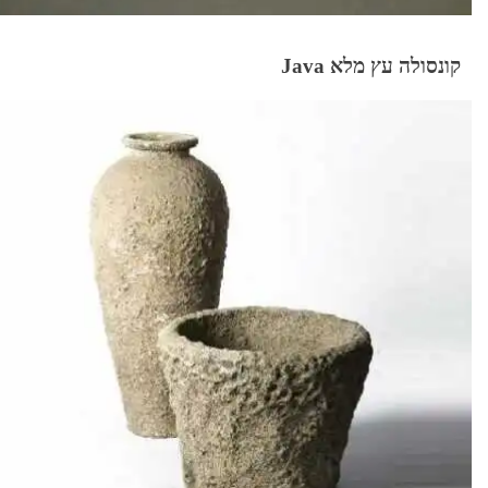
קונסולה עץ מלא Java