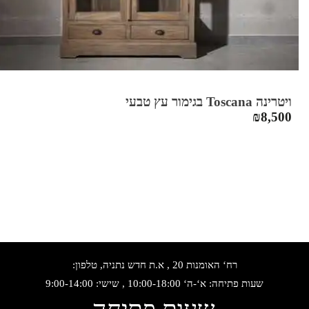
ויטרינה Toscana בגימור עץ טבעי
₪
8,500
רח‘ האומנות 20 , א.ת חדש נתניה, טלפון:
שעות פתיחה: א‘-ה‘ 10:00-18:00 , שישי: 9:00-14:00