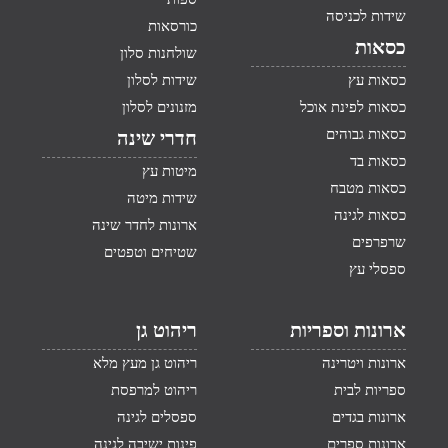
שידות לכניסה
כורסאות
כסאות
שולחנות סלון
כסאות עץ
שידות לסלון
כסאות לפינת אוכל
מזנונים לסלון
כסאות גבוהים
חדרי שינה
כסאות בד
מיטות עץ
כסאות מטבח
שידות מיטה
כסאות לגינה
ארונות לחדר שינה
שרפרפים
שטיחים וטפטים
ספסלי עץ
ארונות וספריות
ריהוט גן
ארונות ויטרינה
ריהוט גן מעץ מלא
ספריות לבית
ריהוט למרפסת
ארונות בגדים
ספסלים לגינה
ארונות ספרים
פינות ישיבה לגינה