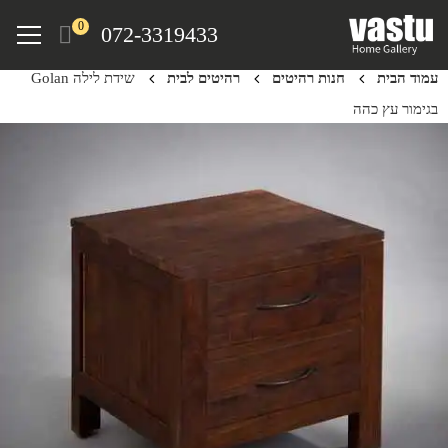
Ski
Menu
0
072-3319433
t
mai
עמוד הבית
חנות רהיטים
רהיטים לבית
שידת לילה Golan
conten
בגימור עץ כהה