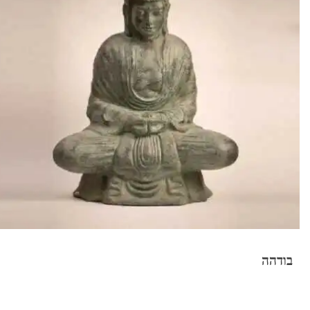
בודהה