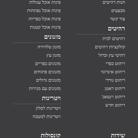
חנות רהיטים
פינות אוכל עגולות
מבצעים
פינות אוכל נפתחות
צור קשר
פינות אוכל כפריות
פינות אוכל קטנות
רהיטים
מזנונים
רהיטים לבית
קולקציות רהיטים
מזנון טלוויזיה
רהיטי עץ וברזל
מזנון עץ
ריהוט כפרי
מזנונים כפריים
ריהוט אינדונזי
מזנונים פתוחים
ריהוט נורדי
מזנונים גדולים
ריהוט ראטן
מזנונים עם מגירות
ריהוט וינטאג'
ויטרינות
ריהוט חדש
ויטרינות לסלון
ויטרינות למטבח
שידות
קונסולות