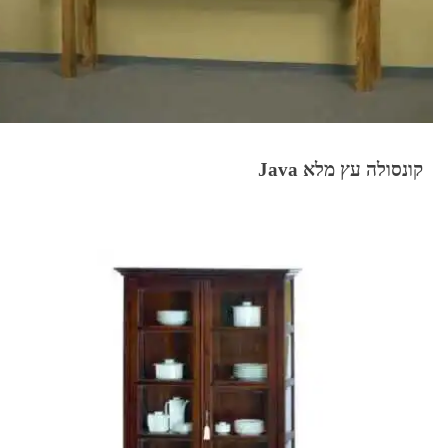
קונסולה עץ מלא Java