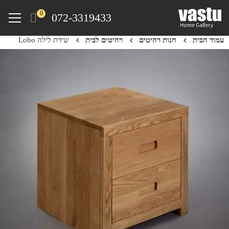
Ski
Menu
0
072-3319433
t
mai
עמוד הבית
חנות רהיטים
רהיטים לבית
שידת לילה Lobo
conten