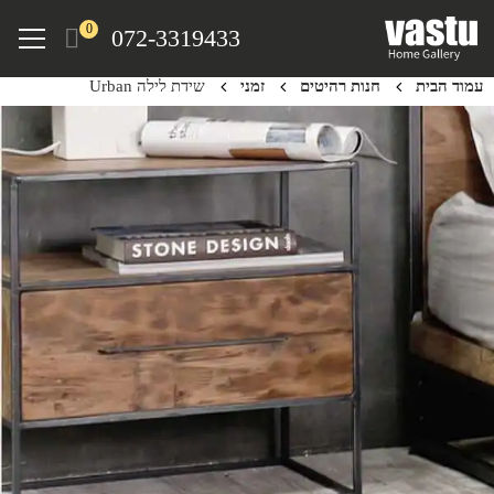
Ski
Menu
0
072-3319433
t
mai
עמוד הבית
חנות רהיטים
זמני
שידת לילה Urban
conten