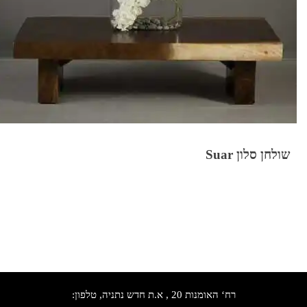
שולחן סלון Suar
רח‘ האומנות 20 , א.ת חדש נתניה, טלפון: