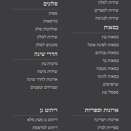
שידות לסלון
סלונים
שידות לספרים
ספות
שידות לכניסה
כורסאות
כסאות
שולחנות סלון
כסאות עץ
שידות לסלון
כסאות לפינת אוכל
מזנונים לסלון
כסאות גבוהים
חדרי שינה
כסאות בד
מיטות עץ
כסאות מטבח
שידות מיטה
כסאות לגינה
ארונות לחדר שינה
שרפרפים
שטיחים וטפטים
ספסלי עץ
ארונות וספריות
ריהוט גן
ארונות ויטרינה
ריהוט גן מעץ מלא
ספריות לבית
ריהוט למרפסת