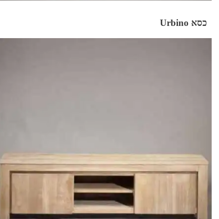
כסא Urbino