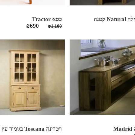
Nat קטנה
כסא Tractor
המחיר
המחיר
₪
690
₪
1,100
המקורי
הנוכחי
היה:
הוא:
₪690.
₪1,100.
Ma
ויטרינה Toscana בגימור עץ בהיר