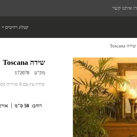
ו איתנו קשר
קטלוג רהיטים
שידה Toscana
שידה Toscana
מק"ט
172078
שידת עץ עם 8 מגירות בסגנון איטלקי
רוחב:
50 ס"מ
אורך