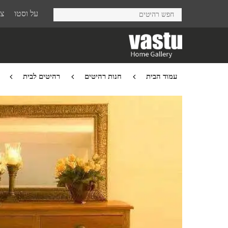
Ski
על וסטו
צר
t
mai
conten
עמוד הבית
חנות רהיטים
רהיטים לבית