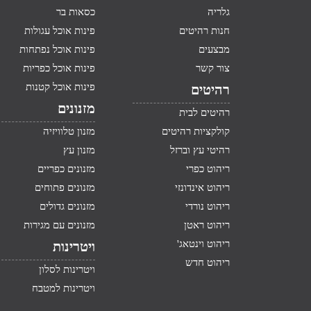
גלריה
כסאות בר
חנות רהיטים
פינות אוכל עגולות
מבצעים
פינות אוכל נפתחות
צור קשר
פינות אוכל כפריות
פינות אוכל קטנות
רהיטים
מזנונים
רהיטים לבית
קולקציות רהיטים
מזנון טלוויזיה
רהיטי עץ וברזל
מזנון עץ
ריהוט כפרי
מזנונים כפריים
ריהוט אינדונזי
מזנונים פתוחים
ריהוט נורדי
מזנונים גדולים
ריהוט ראטן
מזנונים עם מגירות
ריהוט וינטאג'
ויטרינות
ריהוט חדש
ויטרינות לסלון
ויטרינות למטבח