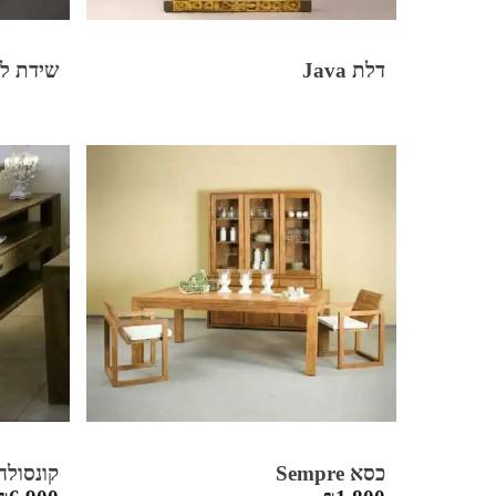
דלת Java
שידת לילה ural
כסא Sempre
קונסולה drid