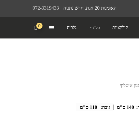
האומנות 20 א.ת. חדש נתניה
072-3319433
0
קולקציות
גלריה
בלוג
:
140 ס"מ
גובה:
110 ס"מ