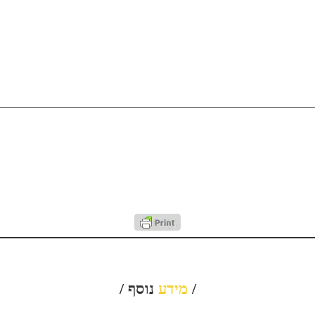
/
מידע
נוסף /