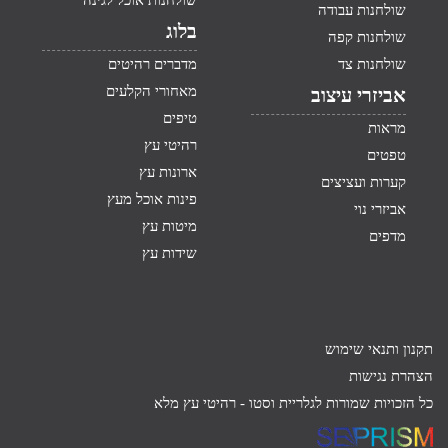
שולחנות אוכל לגינה
שולחנות עבודה
בלוג
שולחנות קפה
שולחנות צד
מדברים רהיטים
מאחורי הקלעים
אביזרי עיצוב
טיפים
מראות
רהיטי עץ
טפטים
ארונות עץ
קערות ועציצים
פינות אוכל מעץ
אביזרי נוי
מיטות עץ
מדפים
שידות עץ
תקנון ותנאי שימוש
הצהרת נגישות
כל הזכויות שמורות לגלריית וסטו -
רהיטי עץ מלא