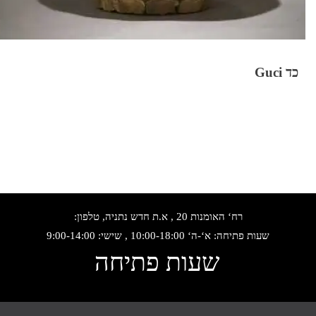
כד Guci
רח‘ האומנות 20 , א.ת חדש נתניה, טלפון:
שעות פתיחה: א‘-ה‘ 10:00-18:00 , שישי: 9:00-14:00
שעות פתיחה