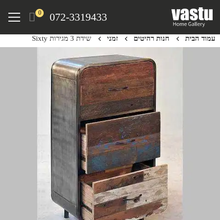
Ski
Menu
0
072-3319433
t
mai
עמוד הבית
חנות רהיטים
זמני
שידת 3 מגירות Sixty
conten