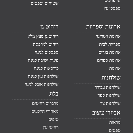
שרפרפים
שטיחים וטפטים
ספסלי עץ
ארונות וספריות
ריהוט גן
ארונות ויטרינה
ריהוט גן מעץ מלא
ספריות לבית
ריהוט למרפסת
ארונות בגדים
ספסלים לגינה
ארונות ספרים
פינות ישיבה לגינה
ארונות
כורסאות לגינה
שולחנות עץ לגינה
שולחנות
שולחנות אוכל לגינה
שולחנות עבודה
בלוג
שולחנות קפה
שולחנות צד
מדברים רהיטים
מאחורי הקלעים
אביזרי עיצוב
טיפים
מראות
רהיטי עץ
טפטים