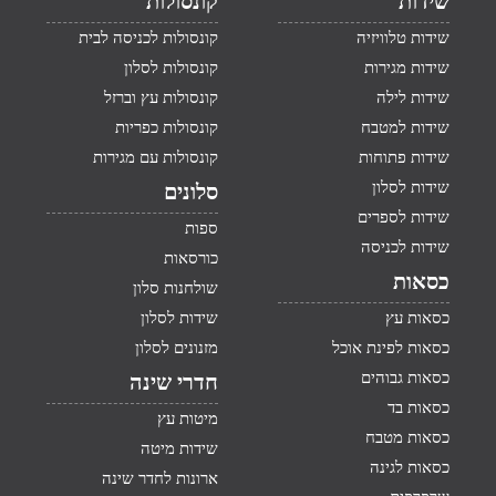
שידות
קונסולות
שידות טלוויזיה
קונסולות לכניסה לבית
שידות מגירות
קונסולות לסלון
שידות לילה
קונסולות עץ וברזל
שידות למטבח
קונסולות כפריות
שידות פתוחות
קונסולות עם מגירות
שידות לסלון
סלונים
שידות לספרים
ספות
שידות לכניסה
כורסאות
כסאות
שולחנות סלון
כסאות עץ
שידות לסלון
כסאות לפינת אוכל
מזנונים לסלון
כסאות גבוהים
חדרי שינה
כסאות בד
מיטות עץ
כסאות מטבח
שידות מיטה
כסאות לגינה
ארונות לחדר שינה