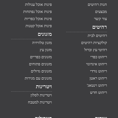
חנות רהיטים
פינות אוכל עגולות
מבצעים
פינות אוכל נפתחות
צור קשר
פינות אוכל כפריות
פינות אוכל קטנות
רהיטים
מזנונים
רהיטים לבית
קולקציות רהיטים
מזנון טלוויזיה
רהיטי עץ וברזל
מזנון עץ
ריהוט כפרי
מזנונים כפריים
ריהוט אינדונזי
מזנונים פתוחים
ריהוט נורדי
מזנונים גדולים
ריהוט ראטן
מזנונים עם מגירות
ריהוט וינטאג'
ויטרינות
ריהוט חדש
ויטרינות לסלון
ויטרינות למטבח