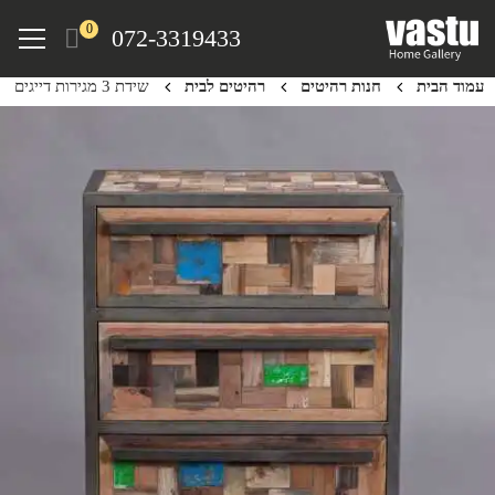
Ski
Menu
0
072-3319433
t
mai
עמוד הבית
חנות רהיטים
רהיטים לבית
שידת 3 מגירות דייגים
conten