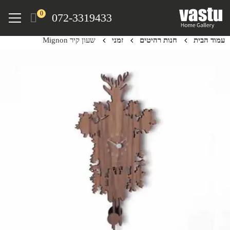
Ski
Menu
0
072-3319433
t
mai
עמוד הבית
חנות רהיטים
זמני
שעון קיר Mignon
conten