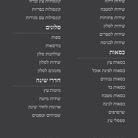
שידות לילה
קונסולות עץ וברזל
שידות למטבח
קונסולות כפריות
שידות פתוחות
קונסולות עם מגירות
שידות לסלון
סלונים
שידות לספרים
ספות
שידות לכניסה
כורסאות
כסאות
שולחנות סלון
כסאות עץ
שידות לסלון
כסאות לפינת אוכל
מזנונים לסלון
כסאות גבוהים
חדרי שינה
כסאות בד
מיטות עץ
כסאות מטבח
שידות מיטה
כסאות לגינה
ארונות לחדר שינה
שרפרפים
שטיחים וטפטים
ספסלי עץ