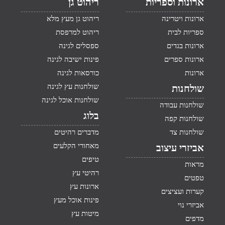
ארונות וספריות
ריהוט גן
ארונות ויטרינה
ריהוט גן מעץ מלא
ספריות לבית
ריהוט למרפסת
ארונות בגדים
ספסלים לגינה
ארונות ספרים
פינות ישיבה לגינה
ארונות
כורסאות לגינה
שולחנות עץ לגינה
שולחנות
שולחנות אוכל לגינה
שולחנות עבודה
בלוג
שולחנות קפה
שולחנות צד
מדברים רהיטים
מאחורי הקלעים
אביזרי עיצוב
טיפים
מראות
רהיטי עץ
טפטים
ארונות עץ
קערות ועציצים
פינות אוכל מעץ
אביזרי נוי
מיטות עץ
מדפים