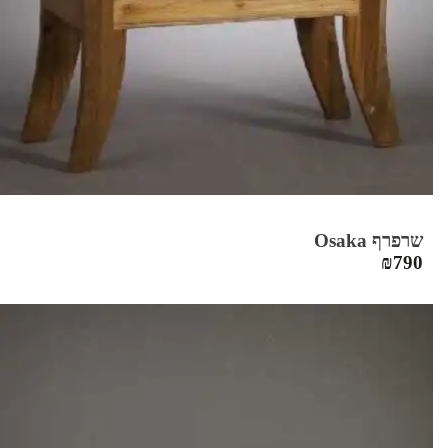
שרפרף Osaka
₪
790