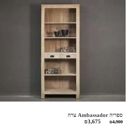
ספריה Ambassador צרה
המחיר
המחיר
₪
3,675
₪
4,900
המקורי
הנוכחי