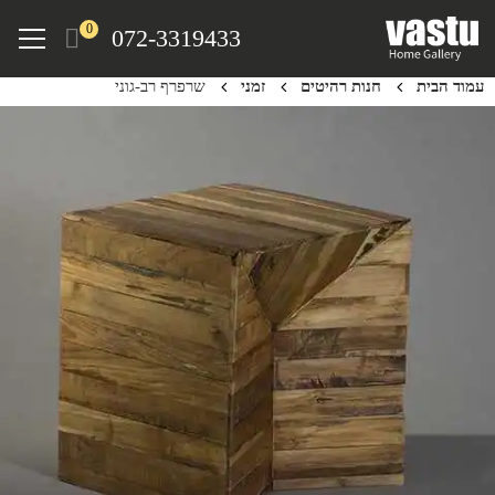
Ski
Menu
0
072-3319433
t
mai
עמוד הבית
חנות רהיטים
זמני
שרפרף רב-גוני
conten