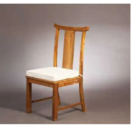
היה:
הוא:
₪3,675.
₪4,900.