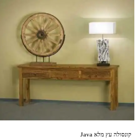
₪790.
₪890.
קונסולה עץ מלא Java