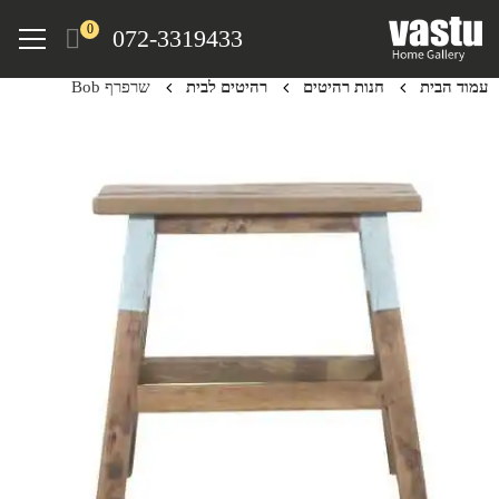
Ski
Menu
0
072-3319433
t
mai
עמוד הבית
חנות רהיטים
רהיטים לבית
שרפרף Bob
conten