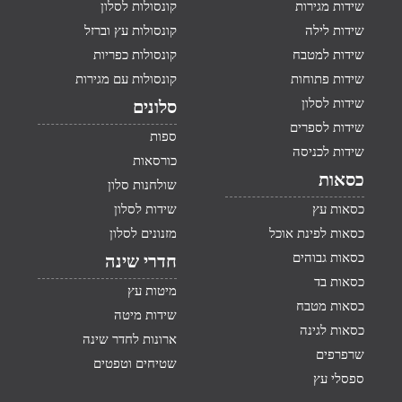
שידות מגירות
קונסולות לסלון
שידות לילה
קונסולות עץ וברזל
שידות למטבח
קונסולות כפריות
שידות פתוחות
קונסולות עם מגירות
שידות לסלון
סלונים
שידות לספרים
ספות
שידות לכניסה
כורסאות
כסאות
שולחנות סלון
כסאות עץ
שידות לסלון
כסאות לפינת אוכל
מזנונים לסלון
כסאות גבוהים
חדרי שינה
כסאות בד
מיטות עץ
כסאות מטבח
שידות מיטה
כסאות לגינה
ארונות לחדר שינה
שרפרפים
שטיחים וטפטים
ספסלי עץ