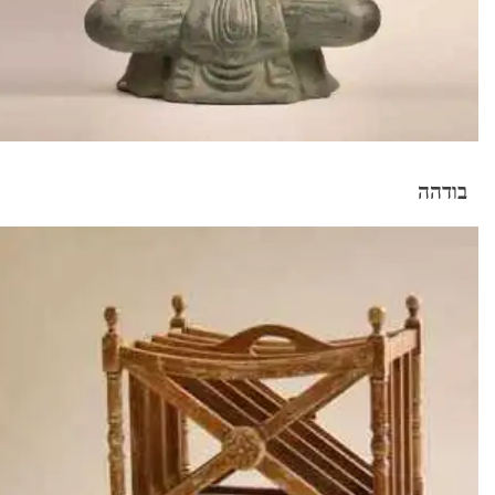
בודהה