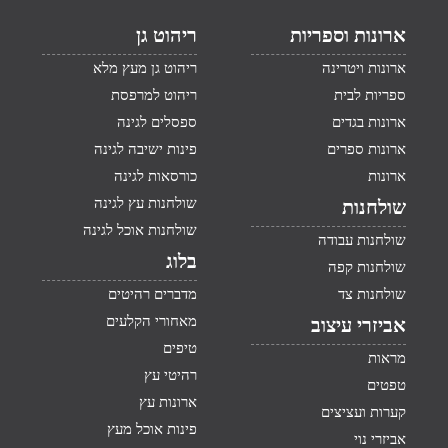
ארונות וספריות
ריהוט גן
ארונות ויטרינה
ריהוט גן מעץ מלא
ספריות לבית
ריהוט למרפסת
ארונות בגדים
ספסלים לגינה
ארונות ספרים
פינות ישיבה לגינה
ארונות
כורסאות לגינה
שולחנות עץ לגינה
שולחנות
שולחנות אוכל לגינה
שולחנות עבודה
בלוג
שולחנות קפה
שולחנות צד
מדברים רהיטים
מאחורי הקלעים
אביזרי עיצוב
טיפים
מראות
רהיטי עץ
טפטים
ארונות עץ
קערות ועציצים
פינות אוכל מעץ
אביזרי נוי