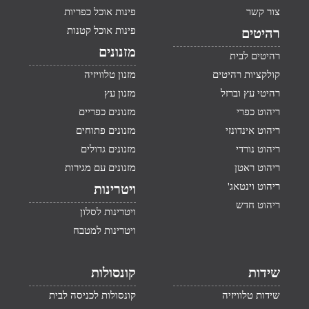
צור קשר
פינות אוכל כפריות
פינות אוכל קטנות
רהיטים
מזנונים
רהיטים לבית
קולקציות רהיטים
מזנון טלוויזיה
רהיטי עץ וברזל
מזנון עץ
ריהוט כפרי
מזנונים כפריים
ריהוט אינדונזי
מזנונים פתוחים
ריהוט נורדי
מזנונים גדולים
ריהוט ראטן
מזנונים עם מגירות
ריהוט וינטאג'
ויטרינות
ריהוט חדש
ויטרינות לסלון
ויטרינות למטבח
שידות
קונסולות
שידות טלוויזיה
קונסולות לכניסה לבית