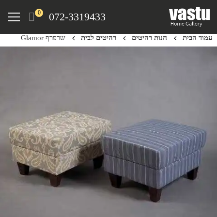
Ski
Menu
0
072-3319433
t
mai
עמוד הבית
חנות רהיטים
רהיטים לבית
שרפרף Glamor
conten