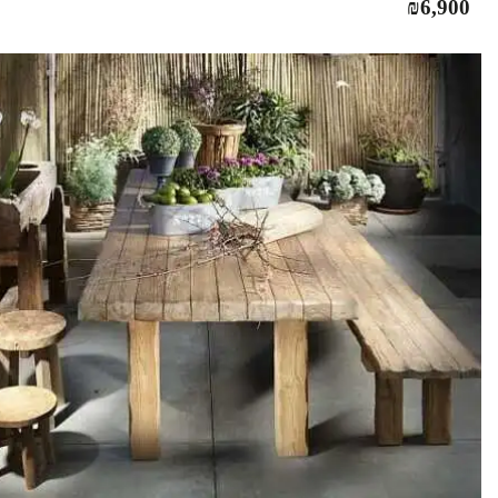
₪
6,900