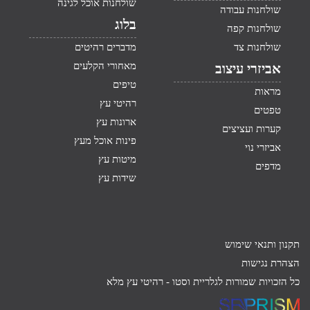
שולחנות אוכל לגינה
שולחנות עבודה
בלוג
שולחנות קפה
שולחנות צד
מדברים רהיטים
מאחורי הקלעים
אביזרי עיצוב
טיפים
מראות
רהיטי עץ
טפטים
ארונות עץ
קערות ועציצים
פינות אוכל מעץ
אביזרי נוי
מיטות עץ
מדפים
שידות עץ
תקנון ותנאי שימוש
הצהרת נגישות
כל הזכויות שמורות לגלריית וסטו -
רהיטי עץ מלא