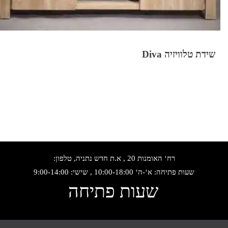
שידת טלוויזיה Diva
רח‘ האומנות 20 , א.ת חדש נתניה, טלפון:
שעות פתיחה: א‘-ה‘ 10:00-18:00 , שישי: 9:00-14:00
שעות פתיחה