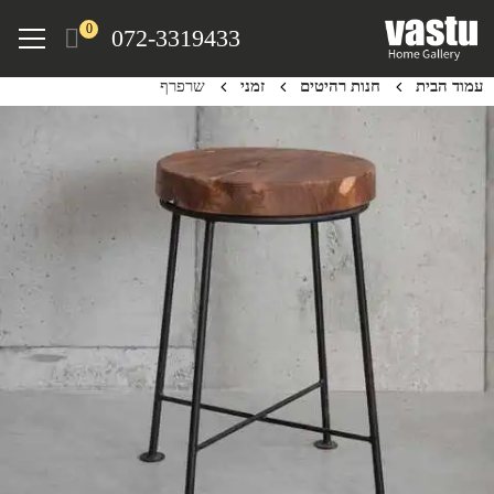
Ski
Menu
0
072-3319433
t
mai
עמוד הבית
חנות רהיטים
זמני
שרפרף
conten