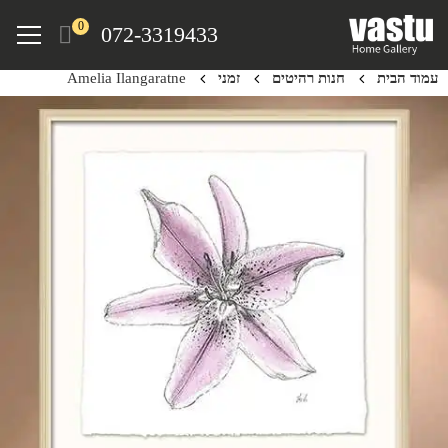
Ski
Menu
0
072-3319433
t
mai
עמוד הבית
חנות רהיטים
זמני
Amelia Ilangaratne
conten