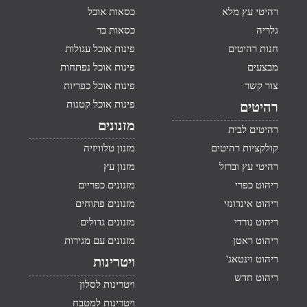
רהיטי עץ מלא
כסאות אוכל
גלריה
כסאות בר
חנות רהיטים
פינות אוכל עגולות
מבצעים
פינות אוכל נפתחות
צור קשר
פינות אוכל כפריות
פינות אוכל קטנות
רהיטים
מזנונים
רהיטים לבית
קולקציות רהיטים
מזנון טלוויזיה
רהיטי עץ וברזל
מזנון עץ
ריהוט כפרי
מזנונים כפריים
ריהוט אינדונזי
מזנונים פתוחים
ריהוט נורדי
מזנונים גדולים
ריהוט ראטן
מזנונים עם מגירות
ריהוט וינטאג'
ויטרינות
ריהוט חדש
ויטרינות לסלון
ויטרינות למטבח