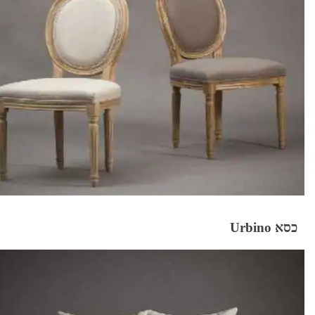
כסא Urbino