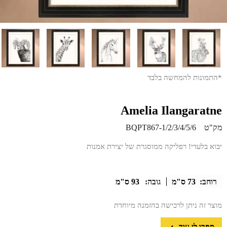
*התמונות להמחשה בלבד
Amelia Ilangaratne
מק"ט
BQPT867-1/2/3/4/5/6
יבוא בלעדי! רפליקה ממוסגרת של יצירת אמנות
רוחב:
73 ס"מ
גובה:
93 ס"מ
מוצר זה ניתן לרכישה בהזמנה מיוחדת
ספרו לי עוד