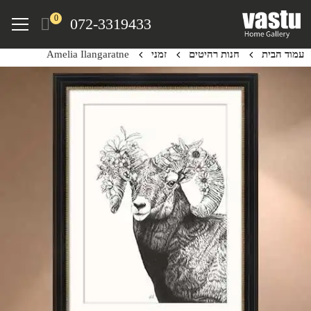
Ski
Menu
0
072-3319433
t
mai
עמוד הבית
חנות רהיטים
זמני
Amelia Ilangaratne
conten