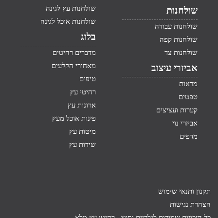
שולחנות עץ לגינה
שולחנות
שולחנות אוכל לגינה
שולחנות עבודה
בלוג
שולחנות קפה
שולחנות צד
מדברים רהיטים
מאחורי הקלעים
אביזרי עיצוב
טיפים
מראות
רהיטי עץ
טפטים
ארונות עץ
קערות ועציצים
פינות אוכל מעץ
אביזרי נוי
מיטות עץ
מדפים
שידות עץ
תקנון ותנאי שימוש
הצהרת נגישות
כל הזכויות שמורות לגלריית וסטו -
רהיטי עץ מלא