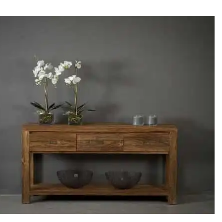
המקורי
הנוכחי
היה:
הוא:
₪3,675.
₪4,900.