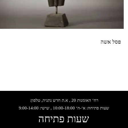
פסל אשה
רח‘ האומנות 20 , א.ת חדש נתניה, טלפון:
שעות פתיחה: א‘-ה‘ 10:00-18:00 , שישי: 9:00-14:00
שעות פתיחה