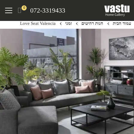
Ski
Menu
0
072-3319433
t
mai
עמוד הבית
חנות רהיטים
זמני
Love Seat Valencia
conten