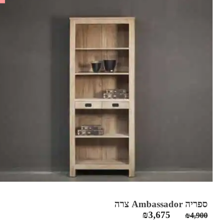
ספריה Ambassador צרה
המחיר
המחיר
₪
3,675
₪
4,900