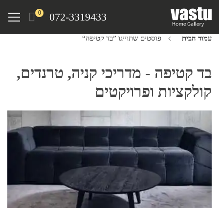
Ski
Menu
0
072-3319433
t
mai
עמוד הבית
פוסטים שתוייגו ”בד קטיפה“
conten
בד קטיפה - מדריכי קניה, טרנדים,
קולקציות ופרויקטים