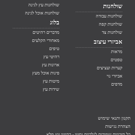
שולחנות עץ לגינה
שולחנות
שולחנות אוכל לגינה
שולחנות עבודה
בלוג
שולחנות קפה
שולחנות צד
מדברים רהיטים
מאחורי הקלעים
אביזרי עיצוב
טיפים
מראות
רהיטי עץ
טפטים
ארונות עץ
קערות ועציצים
פינות אוכל מעץ
אביזרי נוי
מיטות עץ
מדפים
שידות עץ
תקנון ותנאי שימוש
הצהרת נגישות
כל הזכויות שמורות לגלריית וסטו -
רהיטי עץ מלא