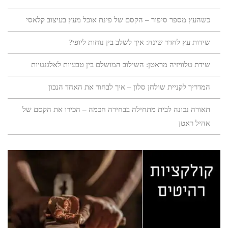
כשהעץ מספר סיפור – הקסם של פינת אוכל מעץ בעיצוב קלאסי
שידות עץ לחדר שינה: איך לשלב בין נוחות ליופי?
שידת טלוויזיה מראטן: השילוב המושלם בין טבעיות לאלגנטיות
המדריך לקניית שולחן סלון – איך לבחור את האחד הנכון
תאורה נכונה לבית מתחילה בבחירה חכמה – הכירו את הקסם של
אהיל ראטן