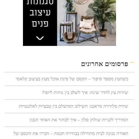
פרסומים אחרונים
כשהעץ מספר סיפור – הקסם של פינת אוכל מעץ בעיצוב קלאסי
שידות עץ לחדר שינה: איך לשלב בין נוחות ליופי?
שידת טלוויזיה מראטן: השילוב המושלם בין טבעיות לאלגנטיות
המדריך לקניית שולחן סלון – איך לבחור את האחד הנכון
תאורה נכונה לבית מתחילה בבחירה חכמה – הכירו את הקסם של