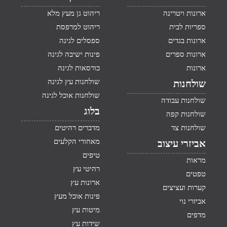
ארונות ויטרינה
ריהוט גן מעץ מלא
ספריות לבית
ריהוט למרפסת
ארונות בגדים
ספסלים לגינה
ארונות ספרים
פינות ישיבה לגינה
ארונות
כורסאות לגינה
שולחנות עץ לגינה
שולחנות
שולחנות אוכל לגינה
שולחנות עבודה
בלוג
שולחנות קפה
שולחנות צד
מדברים רהיטים
מאחורי הקלעים
אביזרי עיצוב
טיפים
מראות
רהיטי עץ
טפטים
ארונות עץ
קערות ועציצים
פינות אוכל מעץ
אביזרי נוי
מיטות עץ
מדפים
שידות עץ