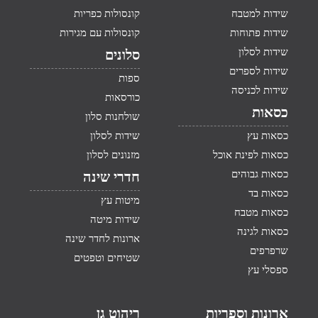
שידות למטבח
קונסולות כפריות
שידות פתוחות
קונסולות עם מגירות
שידות לסלון
סלונים
שידות לספרים
ספות
שידות לכניסה
כורסאות
כסאות
שולחנות סלון
כסאות עץ
שידות לסלון
כסאות לפינת אוכל
מזנונים לסלון
כסאות גבוהים
חדרי שינה
כסאות בד
מיטות עץ
כסאות מטבח
שידות מיטה
כסאות לגינה
ארונות לחדר שינה
שרפרפים
שטיחים וטפטים
ספסלי עץ
ארונות וספריות
ריהוט גן